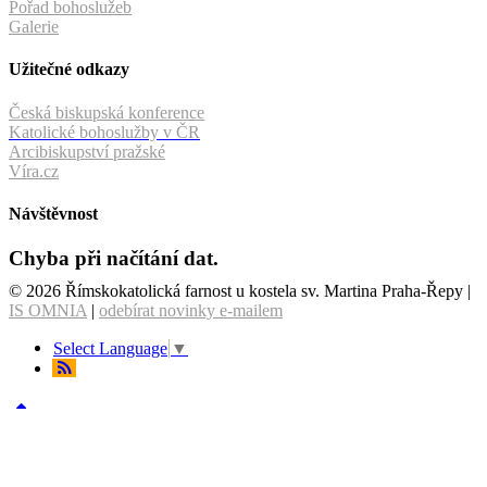
Pořad bohoslužeb
Galerie
Užitečné odkazy
Česká biskupská konference
Katolické bohoslužby v ČR
Arcibiskupství pražské
Víra.cz
Návštěvnost
Chyba při načítání dat.
© 2026 Římskokatolická farnost u kostela sv. Martina Praha-Řepy |
IS OMNIA
|
odebírat novinky e-mailem
Select Language
▼