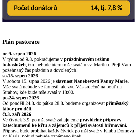
Plán pastorace
ne.9. srpen 2026
V týdnu od 9.8. pokračujeme v
prázdninovém režimu
bohoslužeb
, tzn. nebude úterní mše svatá u sv. Martina. Přeji Vám
požehnaný čas prázdnin a dovolených!
so.15. srpen 2026
V sobotu 15. srpna 2026 je
slavnost Nanebevzetí Panny Marie.
Mše svatá nebude ve farnosti, ale zvu Vás srdečně na pouť na
Strahov, kde bude mše svatá v 18:00.
po.24. srpen 2026
Od pondělí 24.8. do pátku 28.8. budeme organizovat
příměstský
tábor pro děti
.
čt.3. září 2026
Ve čtvrtek 3.9. po mši svaté zahajujeme
pravidelné přípravy
katechumenů ke křtu a zájemců k přijetí svátosti biřmování.
Příprava bude probíhat každý čtvrtek po mši svaté v Klubu Domova
sv. Karla, pokud nebude oznámeno jinak.