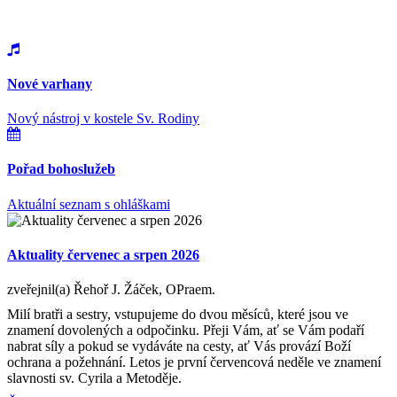
Nové varhany
Nový nástroj v kostele Sv. Rodiny
Pořad bohoslužeb
Aktuální seznam s ohláškami
Aktuality červenec a srpen 2026
zveřejnil(a) Řehoř J. Žáček, OPraem.
Milí bratři a sestry, vstupujeme do dvou měsíců, které jsou ve
znamení dovolených a odpočinku. Přeji Vám, ať se Vám podaří
nabrat síly a pokud se vydáváte na cesty, ať Vás provází Boží
ochrana a požehnání. Letos je první červencová neděle ve znamení
slavnosti sv. Cyrila a Metoděje.