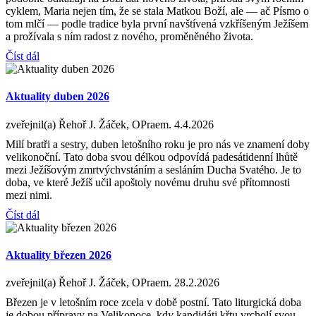
cyklem, Maria nejen tím, že se stala Matkou Boží, ale — ač Písmo o
tom mlčí — podle tradice byla první navštívená vzkříšeným Ježíšem
a prožívala s ním radost z nového, proměněného života.
Číst dál
Aktuality duben 2026
zveřejnil(a) Řehoř J. Žáček, OPraem.
4.4.2026
Milí bratři a sestry, duben letošního roku je pro nás ve znamení doby
velikonoční. Tato doba svou délkou odpovídá padesátidenní lhůtě
mezi Ježíšovým zmrtvýchvstáním a sesláním Ducha Svatého. Je to
doba, ve které Ježíš učil apoštoly novému druhu své přítomnosti
mezi nimi.
Číst dál
Aktuality březen 2026
zveřejnil(a) Řehoř J. Žáček, OPraem.
28.2.2026
Březen je v letošním roce zcela v době postní. Tato liturgická doba
je dobou přípravy na Velikonoce, kdy kandidáti křtu vrcholí svou