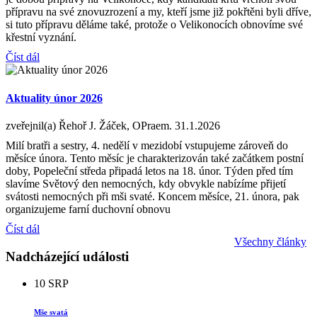
přípravu na své znovuzrození a my, kteří jsme již pokřtěni byli dříve,
si tuto přípravu děláme také, protože o Velikonocích obnovíme své
křestní vyznání.
Číst dál
Aktuality únor 2026
zveřejnil(a) Řehoř J. Žáček, OPraem.
31.1.2026
Milí bratři a sestry, 4. nedělí v mezidobí vstupujeme zároveň do
měsíce února. Tento měsíc je charakterizován také začátkem postní
doby, Popeleční středa připadá letos na 18. únor. Týden před tím
slavíme Světový den nemocných, kdy obvykle nabízíme přijetí
svátosti nemocných při mši svaté. Koncem měsíce, 21. února, pak
organizujeme farní duchovní obnovu
Číst dál
Všechny články
Nadcházející události
10
SRP
Mše svatá