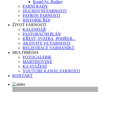
Kostel Sv. Rodiny
FARNÍ RADY
DUCHOVNÍ FARNOSTI
PATRON FARNOSTI
HISTORIE ŘEP
ŽIVOT FARNOSTI
KALENDÁŘ
PASTORAČNÍ PLÁN
KŘEST, SVATBA, POHŘEB...
AKTIVITY VE FARNOSTI
REGISTRACE VARHANÍKŮ
MULTIMÉDIA
FOTOGALERIE
MARTINOVINY
KA STAŽENÍ
YOUTUBE KANÁL FARNOSTI
KONTAKT
Vítejte na webu farnosti Řepy