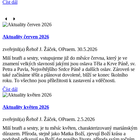
Číst dál
Aktuality červen 2026
zveřejnil(a) Řehoř J. Žáček, OPraem.
30.5.2026
Milí bratři a sestry, vstupujeme již do měsíce června, který je ve
znamení velkých slavností jakými jsou oslava Těla a Krve Páně, sv.
Petra a Pavla, Nejsvětějšího Srdce Páně a dalších oslav. Zároveń se
také začínáme těšit a plánovat dovolené, blíží se konec školního
roku. To všechno jsou příležitosti k zastavení a vděčnosti.
Číst dál
Aktuality květen 2026
zveřejnil(a) Řehoř J. Žáček, OPraem.
2.5.2026
Milí bratři a sestry, je tu měsíc květen, charakterizovaný mariánským
důrazem. Příroda, stejně jako Matka Boží, zjevují Boží krásu a
podobně odkazují na Boží dar nového života, příroda svým ročním