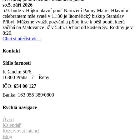
so.5. září 2026
5.9. bude v Hájku hlavní pouť Narození Panny Marie. Hlavním
celebrantem mše svaté v 11:30 je litoměřický biskup Stanislav
Přibyl. Můžeme využít pozvání a připojit se k pěší pouti, která
začíná na Malovance již v 5:45. Ochod od kostela Sv. Rodiny je v
8:20.
Chci si přečíst víc...
Kontakt
Sídlo farnosti
K šancím 50/6,
16300 Praha 17 – Řepy
IČO:
654 00 127
Banka: 163 955 389/0800
Rychlá navigace
Úvod
Kalendář
Rezervovat intenci
Blog