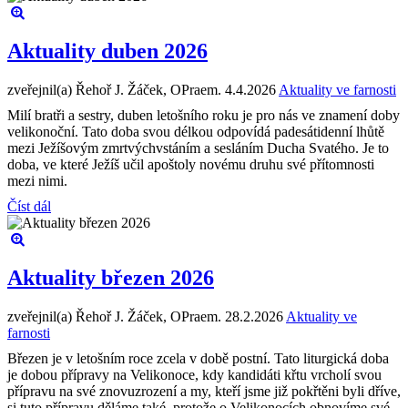
Aktuality duben 2026
zveřejnil(a) Řehoř J. Žáček, OPraem.
4.4.2026
Aktuality ve farnosti
Milí bratři a sestry, duben letošního roku je pro nás ve znamení doby
velikonoční. Tato doba svou délkou odpovídá padesátidenní lhůtě
mezi Ježíšovým zmrtvýchvstáním a sesláním Ducha Svatého. Je to
doba, ve které Ježíš učil apoštoly novému druhu své přítomnosti
mezi nimi.
Číst dál
Aktuality březen 2026
zveřejnil(a) Řehoř J. Žáček, OPraem.
28.2.2026
Aktuality ve
farnosti
Březen je v letošním roce zcela v době postní. Tato liturgická doba
je dobou přípravy na Velikonoce, kdy kandidáti křtu vrcholí svou
přípravu na své znovuzrození a my, kteří jsme již pokřtěni byli dříve,
si tuto přípravu děláme také, protože o Velikonocích obnovíme své