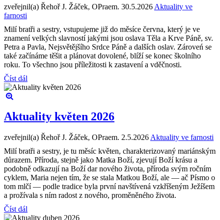
zveřejnil(a) Řehoř J. Žáček, OPraem.
30.5.2026
Aktuality ve
farnosti
Milí bratři a sestry, vstupujeme již do měsíce června, který je ve
znamení velkých slavností jakými jsou oslava Těla a Krve Páně, sv.
Petra a Pavla, Nejsvětějšího Srdce Páně a dalších oslav. Zároveń se
také začínáme těšit a plánovat dovolené, blíží se konec školního
roku. To všechno jsou příležitosti k zastavení a vděčnosti.
Číst dál
Aktuality květen 2026
zveřejnil(a) Řehoř J. Žáček, OPraem.
2.5.2026
Aktuality ve farnosti
Milí bratři a sestry, je tu měsíc květen, charakterizovaný mariánským
důrazem. Příroda, stejně jako Matka Boží, zjevují Boží krásu a
podobně odkazují na Boží dar nového života, příroda svým ročním
cyklem, Maria nejen tím, že se stala Matkou Boží, ale — ač Písmo o
tom mlčí — podle tradice byla první navštívená vzkříšeným Ježíšem
a prožívala s ním radost z nového, proměněného života.
Číst dál