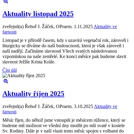
Aktuality listopad 2025
zveřejnil(a) Řehoř J. Žáček, OPraem.
1.11.2025
Aktuality ve
farnosti
Listopad je v přírodě časem, kdy s uzavírá vegetační rok, zároveň i
liturgicky se díváme do naší budoucnosti, která je však zároveň i
naší nadějí. Začínáme slavností Všech svatých následovanou
vzpomínkou na naše zemřelé. Ke konci měsíce pak budeme slavit
slavnost Ježíše Krista Krále.
Číst dál
Aktuality říjen 2025
zveřejnil(a) Řehoř J. Žáček, OPraem.
3.10.2025
Aktuality ve
farnosti
Měsíc říjen, do něhož jsme vstoupili je měsícem růžence, který se
budeme mít možnost ve všední dny modlit po mši svaté v kostele
Sv. Rodiny. Dále je v naší vlasti tento měsíc spojen s volbami do