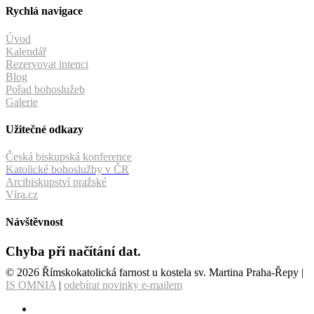
Rychlá navigace
Úvod
Kalendář
Rezervovat intenci
Blog
Pořad bohoslužeb
Galerie
Užitečné odkazy
Česká biskupská konference
Katolické bohoslužby v ČR
Arcibiskupství pražské
Víra.cz
Návštěvnost
Chyba při načítání dat.
© 2026 Římskokatolická farnost u kostela sv. Martina Praha-Řepy |
IS OMNIA
|
odebírat novinky e-mailem