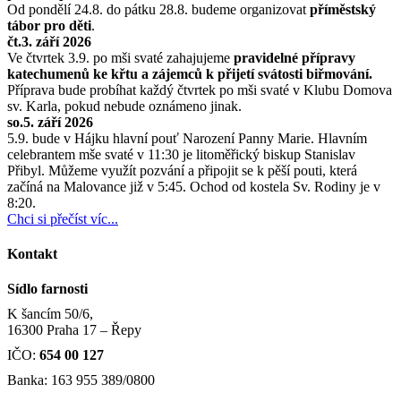
Od pondělí 24.8. do pátku 28.8. budeme organizovat
příměstský
tábor pro děti
.
čt.3. září 2026
Ve čtvrtek 3.9. po mši svaté zahajujeme
pravidelné přípravy
katechumenů ke křtu a zájemců k přijetí svátosti biřmování.
Příprava bude probíhat každý čtvrtek po mši svaté v Klubu Domova
sv. Karla, pokud nebude oznámeno jinak.
so.5. září 2026
5.9. bude v Hájku hlavní pouť Narození Panny Marie. Hlavním
celebrantem mše svaté v 11:30 je litoměřický biskup Stanislav
Přibyl. Můžeme využít pozvání a připojit se k pěší pouti, která
začíná na Malovance již v 5:45. Ochod od kostela Sv. Rodiny je v
8:20.
Chci si přečíst víc...
Kontakt
Sídlo farnosti
K šancím 50/6,
16300 Praha 17 – Řepy
IČO:
654 00 127
Banka: 163 955 389/0800