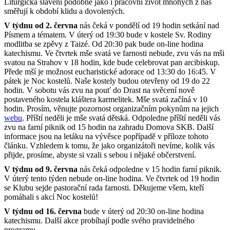
Liturgická slavení podobně jako i pracovní život mnohých z nás
směřují k období klidu a dovolených.
V týdnu od 2. června
nás čeká v pondělí od 19 hodin setkání nad
Písmem a tématem. V úterý od 19:30 bude v kostele Sv. Rodiny
modlitba se zpěvy z Taizé. Od 20:30 pak bude on-line hodina
katechismu. Ve čtvrtek mše svatá ve farnosti nebude, zvu vás na mši
svatou na Strahov v 18 hodin, kde bude celebrovat pan arcibiskup.
Přede mší je možnost eucharistické adorace od 13:30 do 16:45. V
pátek je Noc kostelů. Naše kostely budou otevřeny od 19 do 22
hodin. V sobotu vás zvu na pouť do Drast na svěcení nově
postaveného kostela kláštera karmelitek. Mše svatá začíná v 10
hodin. Prosím, věnujte pozornost organizačním pokynům na jejich
webu
. Příští neděli je mše svatá dětská. Odpoledne příští neděli vás
zvu na farní piknik od 15 hodin na zahradu Domova SKB. Další
informace jsou na letáku na vývěsce popřípadě v příloze tohoto
článku. Vzhledem k tomu, že jako organizátoři nevíme, kolik vás
přijde, prosíme, abyste si vzali s sebou i nějaké občerstvení.
V týdnu od 9. června
nás čeká odpoledne v 15 hodin farní piknik.
V úterý tento týden nebude on-line hodina. Ve čtvrtek od 19 hodin
se Klubu sejde pastorační rada farnosti. Děkujeme všem, kteří
pomáhali s akcí Noc kostelů!
V týdnu od 16. června
bude v úterý od 20:30 on-line hodina
katechismu. Další akce probíhají podle svého pravidelného
programu.