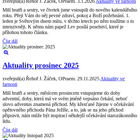
zveřejnil(a) Řehoř J. Žáček, OPraem.
3.1.2026
Aktuality ve farnosti
Milí bratři a sestry, ve čtvrtek jsme vstoupili do nového kalendářního
roku. Přeji Vám do něj pevné zdraví, pokoj a Boží požehnání. 1.
leden je Světovým dnem míru, v těchto letech po něm toužíme o to
intenzivněji. K němu nám papež Lev posílá poselství, které je
přílohou tohoto článku.
Číst dál
Aktuality prosinec 2025
zveřejnil(a) Řehoř J. Žáček, OPraem.
29.11.2025
Aktuality ve
farnosti
Milí bratři a sestry, měsícem prosincem vstupujeme do doby
adventní, doby, která má ve svém jméně vepsáno čekání, neboť
slovo adventus znamená příchod. My křesťané žijeme v očekávání
opětovného příchodu Pána Ježíše, a to, jak se na jeho příchod
připravit, nám může být inspirací někdejší očekávání starozákonního
lidu.
Číst dál