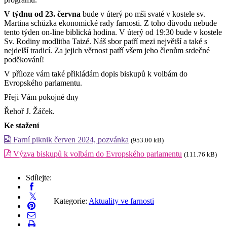
V týdnu od 23. června
bude v úterý po mši svaté v kostele sv.
Martina schůzka ekonomické rady farnosti. Z toho důvodu nebude
tento týden on-line biblická hodina. V úterý od 19:30 bude v kostele
Sv. Rodiny modlitba Taizé. Náš sbor patří mezi největší a také s
nejdelší tradicí. Za jejich věrnost patří všem jeho členům srdečné
poděkování!
V příloze vám také přikládám dopis biskupů k volbám do
Evropského parlamentu.
Přeji Vám pokojné dny
Řehoř J. Žáček.
Ke stažení
Farní piknik červen 2024, pozvánka
(953.00 kB)
Výzva biskupů k volbám do Evropského parlamentu
(111.76 kB)
Sdílejte:
Kategorie:
Aktuality ve farnosti