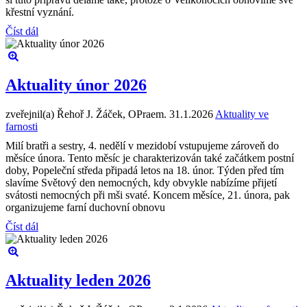
křestní vyznání.
Číst dál
Aktuality únor 2026
zveřejnil(a) Řehoř J. Žáček, OPraem.
31.1.2026
Aktuality ve
farnosti
Milí bratři a sestry, 4. nedělí v mezidobí vstupujeme zároveň do
měsíce února. Tento měsíc je charakterizován také začátkem postní
doby, Popeleční středa připadá letos na 18. únor. Týden před tím
slavíme Světový den nemocných, kdy obvykle nabízíme přijetí
svátosti nemocných při mši svaté. Koncem měsíce, 21. února, pak
organizujeme farní duchovní obnovu
Číst dál
Aktuality leden 2026