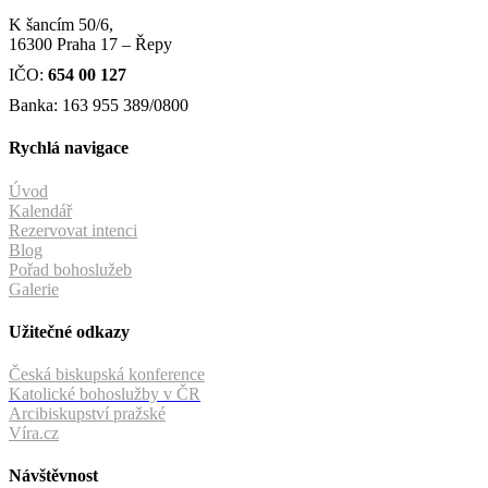
K šancím 50/6,
16300 Praha 17 – Řepy
IČO:
654 00 127
Banka: 163 955 389/0800
Rychlá navigace
Úvod
Kalendář
Rezervovat intenci
Blog
Pořad bohoslužeb
Galerie
Užitečné odkazy
Česká biskupská konference
Katolické bohoslužby v ČR
Arcibiskupství pražské
Víra.cz
Návštěvnost