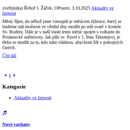
zveřejnil(a) Řehoř J. Žáček, OPraem.
3.10.2025
Aktuality ve
farnosti
Měsíc říjen, do něhož jsme vstoupili je měsícem růžence, který se
budeme mít možnost ve všední dny modlit po mši svaté v kostele
Sv. Rodiny. Dále je v naší vlasti tento měsíc spojen s volbami do
Poslanecké sněmovny. Jak píše sv. Pavel v 1. listu Timotejovi, je
třeba se modlit za ty, kdo nám vládnou, abychom žili v pokojných
časech.
Číst dál
1
Kategorie
Aktuality ve farnosti
Nové varhany