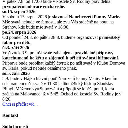
V pátek 7.8. od 17:00 bude v kostele Sv. Rodiny pravidelná
prvopáteční adorace eucharistie
.
so.15. srpen 2026
V sobotu 15. srpna 2026 je
slavnost Nanebevzetí Panny Marie.
Mše svatá nebude ve farnosti, ale zvu Vás srdečně na pouť na
Strahov, kde bude mše svatá v 18:00.
po.24. srpen 2026
Od pondělí 24.8. do pátku 28.8. budeme organizovat
příměstský
tábor pro děti
.
čt.3. září 2026
Ve čtvrtek 3.9. po mši svaté zahajujeme
pravidelné přípravy
katechumenů ke křtu a zájemců k přijetí svátosti biřmování.
Příprava bude probíhat každý čtvrtek po mši svaté v Klubu Domova
sv. Karla, pokud nebude oznámeno jinak.
so.5. září 2026
5.9. bude v Hájku hlavní pouť Narození Panny Marie. Hlavním
celebrantem mše svaté v 11:30 je litoměřický biskup Stanislav
Přibyl. Můžeme využít pozvání a připojit se k pěší pouti, která
začíná na Malovance již v 5:45. Ochod od kostela Sv. Rodiny je v
8:20.
Chci si přečíst víc...
Kontakt
Sídlo farnosti