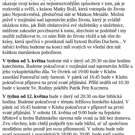
ukazuje svoji krásu asi nejintenzivnějším způsobem v tom, jak je
rozkvetlá a svěží, s krásou Matky Boží, která vstoupila do života
jako Neposkvrněná, předurčená stát se Matkou Mesiáše. Možná
právě v rozjímání nad tajemstvím jejího života, který je zvláště
ukázkou toho, jak Bůh obdarovává své služebníky a služebnice,
můžeme zakoušet povzbuzení k tomu, abychom se podobně i my
snažili zužitkovat to, co nám Bůh do života vložil a tak růst do
krásy, která spočívá v proniknutí naší bytosti Božím Duchem... V
měsíci květnu budeme na konci mší svatých ve všední den mít
krátkou mariánskou pobožnost.
V týdnu od 5. května
budeme mít v úterý od 20:30 on-line hodinu
katechismu. Budeme pokračovat v rozjímání nad tajemstvím Ježíše a
jeho vykupitelského díla. Ve čtvrtek od 19:00 bude v Klubu
zasedání Pastorační rady farnosti. V pátek od 16:45 bude v Klubu
pokračovat příprava na první svaté přijímání. Příští neděli od 10:30
bude v kostele Sv. Rodiny pokřtěn Patrik Petr Kucmera.
V týdnu od 12. května
bude v úterý od 20:30 on-line biblická
hodina. Budeme pokračovat v tématu Ježíšova horského kázání. V
pátek od 16:45 budeme v Klubu pokračovat v přípravě na první
svaté přijímání. V sobotu 18. května od 9:00 bude na řepském
hřbitově u hrobu Babinského slavena mše svatá za lidi bez domova.
Zvu všechny, kdo chtějí podpořit tyto naše bližní, ať už společnou
modlitbou nebo prostě jen svou přítomností. V sobotu bude mše
svatá posunutá z pravidelných 18:00 do 20:00, bude totiž vigilie