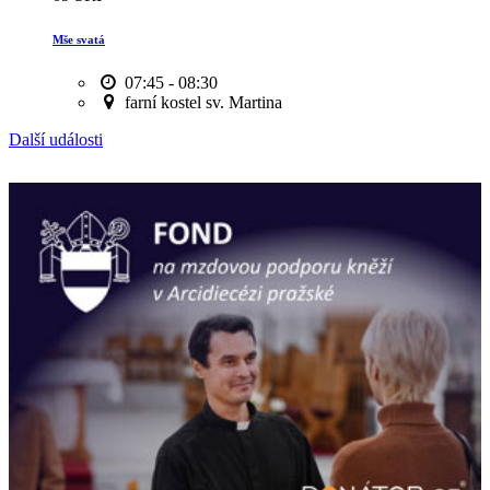
Mše svatá
07:45 - 08:30
farní kostel sv. Martina
Další události