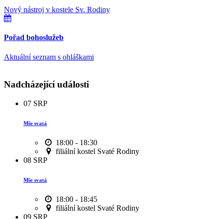
Nový nástroj v kostele Sv. Rodiny
Pořad bohoslužeb
Aktuální seznam s ohláškami
Nadcházející události
07
SRP
Mše svatá
18:00 - 18:30
filiální kostel Svaté Rodiny
08
SRP
Mše svatá
18:00 - 18:45
filiální kostel Svaté Rodiny
09
SRP