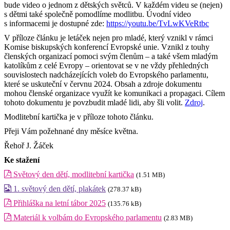
bude video o jednom z dětských světců. V každém videu se (nejen)
s dětmi také společně pomodlíme modlitbu. Úvodní video
s informacemi je dostupné zde:
https://youtu.be/TvLwKVeRtbc
V příloze článku je letáček nejen pro mladé, který vznikl v rámci
Komise biskupských konferencí Evropské unie. Vznikl z touhy
členských organizací pomoci svým členům – a také všem mladým
katolíkům z celé Evropy – orientovat se v ne vždy přehledných
souvislostech nadcházejících voleb do Evropského parlamentu,
které se uskuteční v červnu 2024. Obsah a zdroje dokumentu
mohou členské organizace využít ke komunikaci a propagaci. Cílem
tohoto dokumentu je povzbudit mladé lidi, aby šli volit.
Zdroj
.
Modlitební kartička je v příloze tohoto článku.
Přeji Vám požehnané dny měsíce května.
Řehoř J. Žáček
Ke stažení
Světový den dětí, modlitební kartička
(1.51 MB)
1. světový den dětí, plakátek
(278.37 kB)
Přihláška na letní tábor 2025
(135.76 kB)
Materiál k volbám do Evropského parlamentu
(2.83 MB)