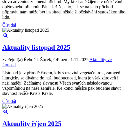
slovo adventus znamená příchod. My křesťané žijeme v očekávání
opětovného příchodu Pána Ježíše, a to, jak se na jeho příchod
připravit, nám může být inspirací někdejší očekávání starozákonního
lidu.
Číst dál
Aktuality listopad 2025
zveřejnil(a) Řehoř J. Žáček, OPraem.
1.11.2025
Aktuality ve
farnosti
Listopad je v přírodě časem, kdy s uzavírá vegetační rok, zároveň i
liturgicky se díváme do naší budoucnosti, která je však zároveň i
naší nadějí. Začínáme slavností Všech svatých následovanou
vzpomínkou na naše zemřelé. Ke konci měsíce pak budeme slavit
slavnost Ježíše Krista Krále.
Číst dál
Aktuality říjen 2025