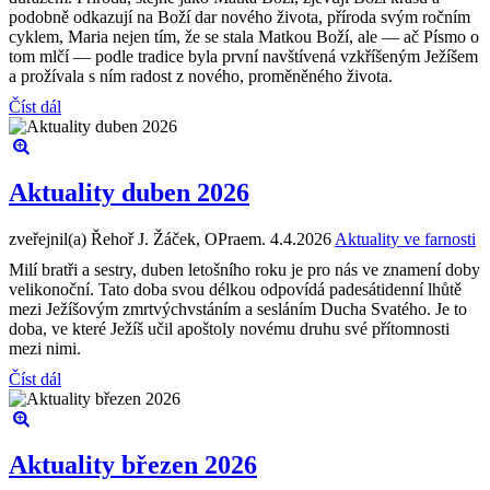
podobně odkazují na Boží dar nového života, příroda svým ročním
cyklem, Maria nejen tím, že se stala Matkou Boží, ale — ač Písmo o
tom mlčí — podle tradice byla první navštívená vzkříšeným Ježíšem
a prožívala s ním radost z nového, proměněného života.
Číst dál
Aktuality duben 2026
zveřejnil(a) Řehoř J. Žáček, OPraem.
4.4.2026
Aktuality ve farnosti
Milí bratři a sestry, duben letošního roku je pro nás ve znamení doby
velikonoční. Tato doba svou délkou odpovídá padesátidenní lhůtě
mezi Ježíšovým zmrtvýchvstáním a sesláním Ducha Svatého. Je to
doba, ve které Ježíš učil apoštoly novému druhu své přítomnosti
mezi nimi.
Číst dál
Aktuality březen 2026