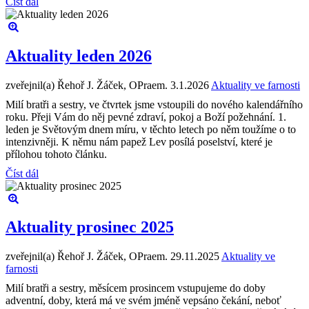
Číst dál
Aktuality leden 2026
zveřejnil(a) Řehoř J. Žáček, OPraem.
3.1.2026
Aktuality ve farnosti
Milí bratři a sestry, ve čtvrtek jsme vstoupili do nového kalendářního
roku. Přeji Vám do něj pevné zdraví, pokoj a Boží požehnání. 1.
leden je Světovým dnem míru, v těchto letech po něm toužíme o to
intenzivněji. K němu nám papež Lev posílá poselství, které je
přílohou tohoto článku.
Číst dál
Aktuality prosinec 2025
zveřejnil(a) Řehoř J. Žáček, OPraem.
29.11.2025
Aktuality ve
farnosti
Milí bratři a sestry, měsícem prosincem vstupujeme do doby
adventní, doby, která má ve svém jméně vepsáno čekání, neboť