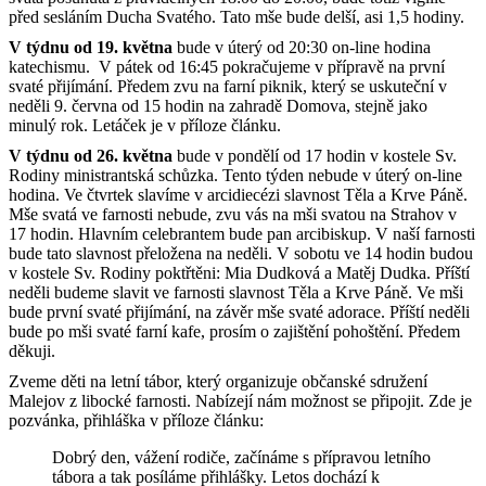
před sesláním Ducha Svatého. Tato mše bude delší, asi 1,5 hodiny.
V týdnu od 19. května
bude v úterý od 20:30 on-line hodina
katechismu. V pátek od 16:45 pokračujeme v přípravě na první
svaté přijímání. Předem zvu na farní piknik, který se uskuteční v
neděli 9. června od 15 hodin na zahradě Domova, stejně jako
minulý rok. Letáček je v příloze článku.
V týdnu od 26. května
bude v pondělí od 17 hodin v kostele Sv.
Rodiny ministrantská schůzka. Tento týden nebude v úterý on-line
hodina. Ve čtvrtek slavíme v arcidiecézi slavnost Těla a Krve Páně.
Mše svatá ve farnosti nebude, zvu vás na mši svatou na Strahov v
17 hodin. Hlavním celebrantem bude pan arcibiskup. V naší farnosti
bude tato slavnost přeložena na neděli. V sobotu ve 14 hodin budou
v kostele Sv. Rodiny poktřtěni: Mia Dudková a Matěj Dudka. Příští
neděli budeme slavit ve farnosti slavnost Těla a Krve Páně. Ve mši
bude první svaté přijímání, na závěr mše svaté adorace. Příští neděli
bude po mši svaté farní kafe, prosím o zajištění pohoštění. Předem
děkuji.
Zveme děti na letní tábor, který organizuje občanské sdružení
Malejov z libocké farnosti. Nabízejí nám možnost se připojit. Zde je
pozvánka, přihláška v příloze článku:
Dobrý den, vážení rodiče, začínáme s přípravou letního
tábora a tak posíláme přihlášky. Letos dochází k