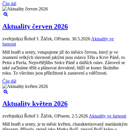
Číst dál
Aktuality červen 2026
zveřejnil(a) Řehoř J. Žáček, OPraem.
30.5.2026
Aktuality ve
farnosti
Milí bratři a sestry, vstupujeme již do měsíce června, který je ve
znamení velkých slavností jakými jsou oslava Těla a Krve Páně, sv.
Petra a Pavla, Nejsvětějšího Srdce Páně a dalších oslav. Zároveń se
také začínáme těšit a plánovat dovolené, blíží se konec školního
roku. To všechno jsou příležitosti k zastavení a vděčnosti.
Číst dál
Aktuality květen 2026
zveřejnil(a) Řehoř J. Žáček, OPraem.
2.5.2026
Aktuality ve farnosti
Milí bratři a sestry, je tu měsíc květen, charakterizovaný mariánským
důrazem. Příroda, stejně jako Matka Boží, zjevují Boží krásu a