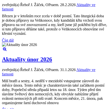
zveřejnil(a) Řehoř J. Žáček, OPraem.
28.2.2026
Aktuality ve
farnosti
Březen je v letošním roce zcela v době postní. Tato liturgická doba
je dobou přípravy na Velikonoce, kdy kandidáti křtu vrcholí svou
přípravu na své znovuzrození a my, kteří jsme již pokřtěni byli dříve,
si tuto přípravu děláme také, protože o Velikonocích obnovíme své
křestní vyznání.
Číst dál
Aktuality únor 2026
zveřejnil(a) Řehoř J. Žáček, OPraem.
31.1.2026
Aktuality ve
farnosti
Milí bratři a sestry, 4. nedělí v mezidobí vstupujeme zároveň do
měsíce února. Tento měsíc je charakterizován také začátkem postní
doby, Popeleční středa připadá letos na 18. únor. Týden před tím
slavíme Světový den nemocných, kdy obvykle nabízíme přijetí
svátosti nemocných při mši svaté. Koncem měsíce, 21. února, pak
organizujeme farní duchovní obnovu