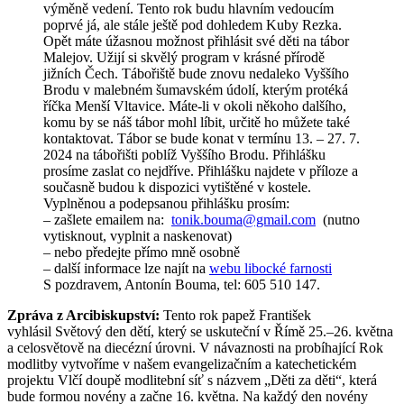
výměně vedení. Tento rok budu hlavním vedoucím
poprvé já, ale stále ještě pod dohledem Kuby Rezka.
Opět máte úžasnou možnost přihlásit své děti na tábor
Malejov. Užijí si skvělý program v krásné přírodě
jižních Čech. Tábořiště bude znovu nedaleko Vyššího
Brodu v malebném šumavském údolí, kterým protéká
říčka Menší Vltavice. Máte-li v okoli někoho dalšího,
komu by se náš tábor mohl líbit, určitě ho můžete také
kontaktovat. Tábor se bude konat v termínu 13. – 27. 7.
2024 na tábořišti poblíž Vyššího Brodu. Přihlášku
prosíme zaslat co nejdříve. Přihlášku najdete v příloze a
současně budou k dispozici vytištěné v kostele.
Vyplněnou a podepsanou přihlášku prosím:
– zašlete emailem na:
tonik.bouma@gmail.com
(nutno
vytisknout, vyplnit a naskenovat)
– nebo předejte přímo mně osobně
– další informace lze najít na
webu libocké farnosti
S pozdravem, Antonín Bouma, tel: 605 510 147.
Zpráva z Arcibiskupství:
Tento rok papež František
vyhlásil Světový den dětí, který se uskuteční v Římě 25.–26. května
a celosvětově na diecézní úrovni. V návaznosti na probíhající Rok
modlitby vytvoříme v našem evangelizačním a katechetickém
projektu Vlčí doupě modlitební síť s názvem „Děti za děti“, která
bude formou novény a začne 16. května. Na každý den novény