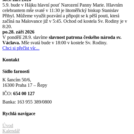
5.9. bude v Hájku hlavní pouť Narození Panny Marie. Hlavním
celebrantem mše svaté v 11:30 je litoměřický biskup Stanislav
Přibyl. Můžeme využít pozvání a připojit se k pěší pouti, která
začíná na Malovance již v 5:45. Ochod od kostela Sv. Rodiny je v
8:20.
po.28. září 2026
V pondělí 28.9. slavíme
slavnost patrona českého národa sv.
Václava.
Mše svatá bude v 18:00 v kostele Sv. Rodiny.
Chci si přečíst víc...
Kontakt
Sídlo farnosti
K šancím 50/6,
16300 Praha 17 – Řepy
IČO:
654 00 127
Banka: 163 955 389/0800
Rychlá navigace
Úvod
Kalendář