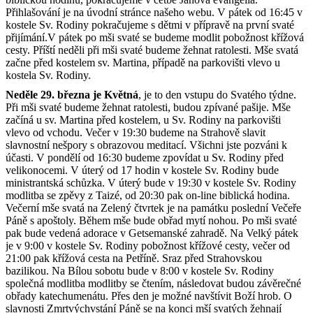
Přihlašování je na úvodní stránce našeho webu. V pátek od 16:45 v
kostele Sv. Rodiny pokračujeme s dětmi v přípravě na první svaté
přijímání.V pátek po mši svaté se budeme modlit pobožnost křížová
cesty. Příští neděli při mši svaté budeme žehnat ratolesti. Mše svatá
začne před kostelem sv. Martina, případě na parkovišti vlevo u
kostela Sv. Rodiny.
Neděle 29. března je Květná
, je to den vstupu do Svatého týdne.
Při mši svaté budeme žehnat ratolesti, budou zpívané pašije. Mše
začíná u sv. Martina před kostelem, u Sv. Rodiny na parkovišti
vlevo od vchodu. Večer v 19:30 budeme na Strahově slavit
slavnostní nešpory s obrazovou meditací. Všichni jste pozváni k
účasti. V pondělí od 16:30 budeme zpovídat u Sv. Rodiny před
velikonocemi. V úterý od 17 hodin v kostele Sv. Rodiny bude
ministrantská schůzka. V úterý bude v 19:30 v kostele Sv. Rodiny
modlitba se zpěvy z Taizé, od 20:30 pak on-line biblická hodina.
Večerní mše svatá na Zelený čtvrtek je na památku poslední Večeře
Páně s apoštoly. Během mše bude obřad mytí nohou. Po mši svaté
pak bude vedená adorace v Getsemanské zahradě. Na Velký pátek
je v 9:00 v kostele Sv. Rodiny pobožnost křížové cesty, večer od
21:00 pak křížová cesta na Petříně. Sraz před Strahovskou
bazilikou. Na Bílou sobotu bude v 8:00 v kostele Sv. Rodiny
společná modlitba modlitby se čtením, následovat budou závěrečné
obřady katechumenátu. Přes den je možné navštívit Boží hrob. O
slavnosti Zmrtvýchvstání Páně se na konci mší svatých žehnají