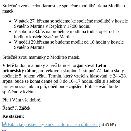
Srdečně zveme celou farnost ke společné modlitbě tridua Modliteb
matek.
V pátek 27. března se sejdeme ke společné modlitbě v kostele
Svatého Martina v Řepích v 17:00 hodin.
V sobotu 28.března proběhne modlitba tridua opět od 17
hodin v kostele Svatého Martina.
V neděli 29.března se budeme modlit od 18 hodin v kostele
Svatého Martina.
Srdečně zvou maminky z Modliteb matek.
V létě
budou maminky z naší farnosti organizovat
Letní
příměstský tábor
, pro věkovou skupinu 1. stupně Základní školy
počínaje 5. rokem věku. Termín, který vzešel z hlasování je 24.–28.
srpna, bude se konat denně od 8 do 16–17 hodin, děti si s sebou
přinesou svačinku a pití, oběd bude zajištěn. Přihlašování bude
spuštěno v květnu.
Přeji Vám vše dobré.
Řehoř J. Žáček.
Ke stažení:
Biblické postavičky kurz – informace a přihláška
(14.43 kB)