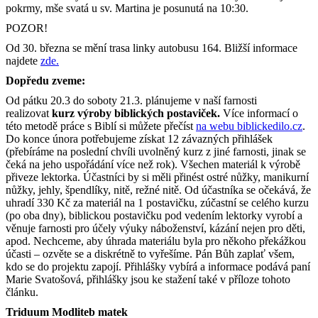
pokrmy, mše svatá u sv. Martina je posunutá na 10:30.
POZOR!
Od 30. března se mění trasa linky autobusu 164. Bližší informace
najdete
zde.
Dopředu zveme:
Od pátku 20.3 do soboty 21.3. plánujeme v naší farnosti
realizovat
kurz výroby biblických postaviček.
Více informací o
této metodě práce s Biblí si můžete přečíst
na webu biblickedilo.cz
.
Do konce února potřebujeme získat 12 závazných přihlášek
(přebíráme na poslední chvíli uvolněný kurz z jiné farnosti, jinak se
čeká na jeho uspořádání více než rok). Všechen materiál k výrobě
přiveze lektorka. Účastníci by si měli přinést ostré nůžky, manikurní
nůžky, jehly, špendlíky, nitě, režné nitě. Od účastníka se očekává, že
uhradí 330 Kč za materiál na 1 postavičku, zúčastní se celého kurzu
(po oba dny), biblickou postavičku pod vedením lektorky vyrobí a
věnuje farnosti pro účely výuky náboženství, kázání nejen pro děti,
apod. Nechceme, aby úhrada materiálu byla pro někoho překážkou
účasti – ozvěte se a diskrétně to vyřešíme. Pán Bůh zaplať všem,
kdo se do projektu zapojí. Přihlášky vybírá a informace podává paní
Marie Svatošová, přihlášky jsou ke stažení také v příloze tohoto
článku.
Triduum Modliteb matek