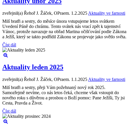
Aktuality únor 2025
zveřejnil(a) Řehoř J. Žáček, OPraem.
1.2.2025
Aktuality ve farnosti
Milí bratři a sestry, do měsíce února vstupujeme letos svátkem
Uvedení Páně do chrámu. Tento svátek nás vrací zpět k tajemství
Vánoc, protože navazuje na obřad Mariina očišťování podle Zákona
a Ježíš, který se takto podřídil Zákonu se projevuje jako světlo světa.
Číst dál
Aktuality leden 2025
zveřejnil(a) Řehoř J. Žáček, OPraem.
1.1.2025
Aktuality ve farnosti
Milí bratři a sestry, přeji Vám požehnaný nový rok 2025.
Samozřejmě nevíme, co nás letos čeká, chceme však vstoupit do
nového roku s důvěrou a prosbou o Boží pomoc: Pane Ježíši, Ty jsi
Cesta, Pravda a Život.
Číst dál