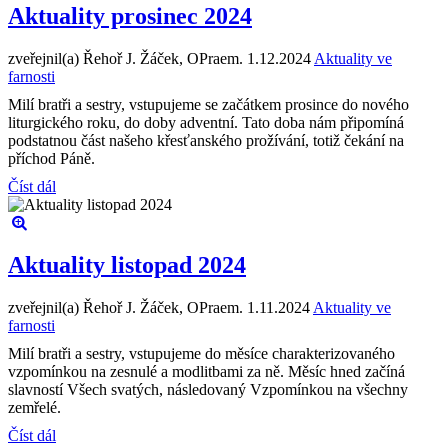
Aktuality prosinec 2024
zveřejnil(a) Řehoř J. Žáček, OPraem.
1.12.2024
Aktuality ve
farnosti
Milí bratři a sestry, vstupujeme se začátkem prosince do nového
liturgického roku, do doby adventní. Tato doba nám připomíná
podstatnou část našeho křesťanského prožívání, totiž čekání na
příchod Páně.
Číst dál
Aktuality listopad 2024
zveřejnil(a) Řehoř J. Žáček, OPraem.
1.11.2024
Aktuality ve
farnosti
Milí bratři a sestry, vstupujeme do měsíce charakterizovaného
vzpomínkou na zesnulé a modlitbami za ně. Měsíc hned začíná
slavností Všech svatých, následovaný Vzpomínkou na všechny
zemřelé.
Číst dál