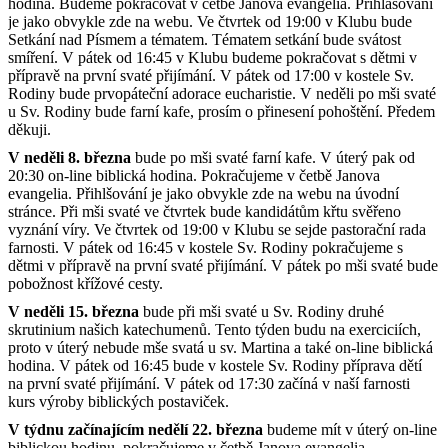
hodina. Budeme pokračovat v četbě Janova evangelia. Přihlašování
je jako obvykle zde na webu. Ve čtvrtek od 19:00 v Klubu bude
Setkání nad Písmem a tématem. Tématem setkání bude svátost
smíření. V pátek od 16:45 v Klubu budeme pokračovat s dětmi v
přípravě na první svaté přijímání. V pátek od 17:00 v kostele Sv.
Rodiny bude prvopáteční adorace eucharistie. V neděli po mši svaté
u Sv. Rodiny bude farní kafe, prosím o přinesení pohoštění. Předem
děkuji.
V neděli 8. března
bude po mši svaté farní kafe. V úterý pak od
20:30 on-line biblická hodina. Pokračujeme v četbě Janova
evangelia. Přihlšování je jako obvykle zde na webu na úvodní
stránce. Při mši svaté ve čtvrtek bude kandidátům křtu svěřeno
vyznání víry. Ve čtvrtek od 19:00 v Klubu se sejde pastorační rada
farnosti. V pátek od 16:45 v kostele Sv. Rodiny pokračujeme s
dětmi v přípravě na první svaté přijímání. V pátek po mši svaté bude
pobožnost křížové cesty.
V neděli 15. března
bude při mši svaté u Sv. Rodiny druhé
skrutinium našich katechumenů. Tento týden budu na exerciciích,
proto v úterý nebude mše svatá u sv. Martina a také on-line biblická
hodina. V pátek od 16:45 bude v kostele Sv. Rodiny příprava dětí
na první svaté přijímání. V pátek od 17:30 začíná v naší farnosti
kurs výroby biblických postaviček.
V týdnu začínajícím nedělí 22. března
budeme mít v úterý on-line
biblickou hodinu, pokračujeme v četbě Janova evangelia.