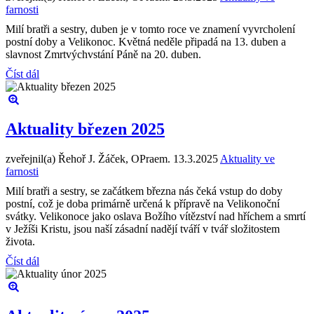
farnosti
Milí bratři a sestry, duben je v tomto roce ve znamení vyvrcholení
postní doby a Velikonoc. Květná neděle připadá na 13. duben a
slavnost Zmrtvýchvstání Páně na 20. duben.
Číst dál
Aktuality březen 2025
zveřejnil(a) Řehoř J. Žáček, OPraem.
13.3.2025
Aktuality ve
farnosti
Milí bratři a sestry, se začátkem března nás čeká vstup do doby
postní, což je doba primárně určená k přípravě na Velikonoční
svátky. Velikonoce jako oslava Božího vítězství nad hříchem a smrtí
v Ježíši Kristu, jsou naší zásadní nadějí tváří v tvář složitostem
života.
Číst dál