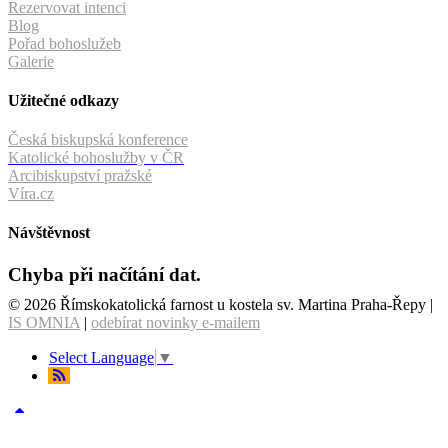
Rezervovat intenci
Blog
Pořad bohoslužeb
Galerie
Užitečné odkazy
Česká biskupská konference
Katolické bohoslužby v ČR
Arcibiskupství pražské
Víra.cz
Návštěvnost
Chyba při načítání dat.
© 2026 Římskokatolická farnost u kostela sv. Martina Praha-Řepy |
IS OMNIA
|
odebírat novinky e-mailem
Select Language
▼