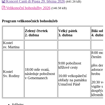
Koncert Canti di Praga 29. března 2026
(441.26 kB)
Velikonoční bohoslužby 2026
(146.58 kB)
Program velikonočních bohoslužeb
Zelený čtvrtek
Velký pátek
Bílá sob
2. dubna
3. dubna
4. dubn
Kostel
sv. Martina
8:00 mod
čtením
9:00 pobožnost
přes den
křížové cesty
18:00 mše svatá,
adorace 
Kostel
následuje pobožnost
hrobu
Sv. Rodiny
16:00 velkopáteční
v Getsemanech
obřady na památku
20:30 ve
Umučení Páně
vigilie s
dospěýc
křestníh
Sdílejte: