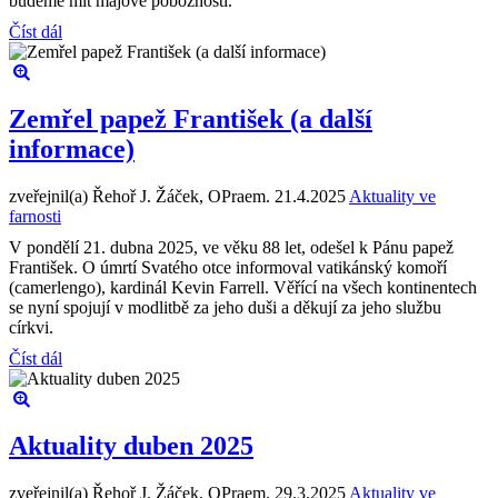
budeme mít májové pobožnosti.
Číst dál
Zemřel papež František (a další
informace)
zveřejnil(a) Řehoř J. Žáček, OPraem.
21.4.2025
Aktuality ve
farnosti
V pondělí 21. dubna 2025, ve věku 88 let, odešel k Pánu papež
František. O úmrtí Svatého otce informoval vatikánský komoří
(camerlengo), kardinál Kevin Farrell. Věřící na všech kontinentech
se nyní spojují v modlitbě za jeho duši a děkují za jeho službu
církvi.
Číst dál
Aktuality duben 2025
zveřejnil(a) Řehoř J. Žáček, OPraem.
29.3.2025
Aktuality ve