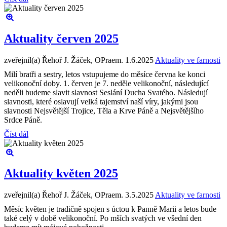
Aktuality červen 2025
zveřejnil(a) Řehoř J. Žáček, OPraem.
1.6.2025
Aktuality ve farnosti
Milí bratři a sestry, letos vstupujeme do měsíce června ke konci
velikonoční doby. 1. červen je 7. neděle velikonoční, následující
neděli budeme slavit slavnost Seslání Ducha Svatého. Následují
slavnosti, které oslavují velká tajemství naší víry, jakými jsou
slavnosti Nejsvětější Trojice, Těla a Krve Páně a Nejsvětějšího
Srdce Páně.
Číst dál
Aktuality květen 2025
zveřejnil(a) Řehoř J. Žáček, OPraem.
3.5.2025
Aktuality ve farnosti
Měsíc květen je tradičně spojen s úctou k Panně Marii a letos bude
také celý v době velikonoční. Po mších svatých ve všední den