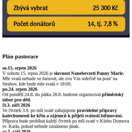
Plán pastorace
so.15. srpen 2026
V sobotu 15. srpna 2026 je
slavnost Nanebevzetí Panny Marie.
Mše svatá nebude ve farnosti, ale zvu Vás srdečně na pouť na
Strahov, kde bude mše svatá v 18:00.
po.24. srpen 2026
Od pondělí 24.8. do pátku 28.8. budeme organizovat
příměstský
tábor pro děti
.
čt.3. září 2026
Ve čtvrtek 3.9. po mši svaté zahajujeme
pravidelné přípravy
katechumenů ke křtu a zájemců k přijetí svátosti biřmování.
Příprava bude probíhat každý čtvrtek po mši svaté v Klubu Domova
sv. Karla, pokud nebude oznámeno jinak.
so.5. září 2026