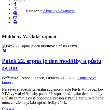
Kategorie:
Aktuality ve farnosti
Mohlo by Vás také zajímat
Pátek 22. srpna je den modlitby a půstu
za mír
zveřejnil(a) Řehoř J. Žáček, OPraem.
21.8.2025
Aktuality ve
farnosti
Na závěr středeční generální audience v aule Pavla VI. papež Lev
XIV. vyzval věřící, aby pátek 22. srpna prožili jako den modlitby
a půstu za mír. Zvlášť připomněl prosbu k Panně Marii, Královně
míru, za všechny, kdo trpí následky válek.
Číst dál