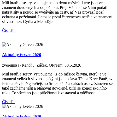
Milí bratři a sestry, vstupujeme do dvou měsíců, které jsou ve
znamení dovolených a odpočinku. Přeji Vám, ať se Vám podaří
nabrat síly a pokud se vydáváte na cesty, ať Vás provází Boží
ochrana a požehnání. Letos je první červencová neděle ve znamení
slavnosti sv. Cyrila a Metoděje.
Číst dál
Aktuality červen 2026
zveřejnil(a) Řehoř J. Žáček, OPraem.
30.5.2026
Milí bratři a sestry, vstupujeme již do měsíce června, který je ve
znamení velkých slavností jakými jsou oslava Těla a Krve Páně, sv.
Petra a Pavla, Nejsvětějšího Srdce Páně a dalších oslav. Zároveń se
také začínáme těšit a plánovat dovolené, blíží se konec školního
roku. To všechno jsou příležitosti k zastavení a vděčnosti.
Číst dál
Aktuality květen 2026