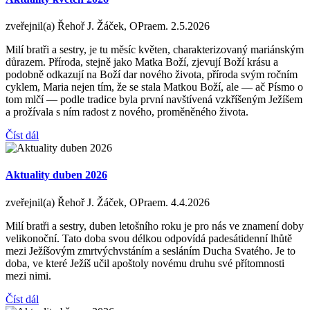
zveřejnil(a) Řehoř J. Žáček, OPraem.
2.5.2026
Milí bratři a sestry, je tu měsíc květen, charakterizovaný mariánským
důrazem. Příroda, stejně jako Matka Boží, zjevují Boží krásu a
podobně odkazují na Boží dar nového života, příroda svým ročním
cyklem, Maria nejen tím, že se stala Matkou Boží, ale — ač Písmo o
tom mlčí — podle tradice byla první navštívená vzkříšeným Ježíšem
a prožívala s ním radost z nového, proměněného života.
Číst dál
Aktuality duben 2026
zveřejnil(a) Řehoř J. Žáček, OPraem.
4.4.2026
Milí bratři a sestry, duben letošního roku je pro nás ve znamení doby
velikonoční. Tato doba svou délkou odpovídá padesátidenní lhůtě
mezi Ježíšovým zmrtvýchvstáním a sesláním Ducha Svatého. Je to
doba, ve které Ježíš učil apoštoly novému druhu své přítomnosti
mezi nimi.
Číst dál