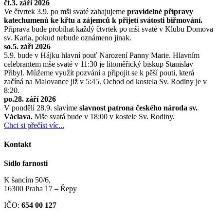
čt.3. září 2026
Ve čtvrtek 3.9. po mši svaté zahajujeme
pravidelné přípravy
katechumenů ke křtu a zájemců k přijetí svátosti biřmování.
Příprava bude probíhat každý čtvrtek po mši svaté v Klubu Domova
sv. Karla, pokud nebude oznámeno jinak.
so.5. září 2026
5.9. bude v Hájku hlavní pouť Narození Panny Marie. Hlavním
celebrantem mše svaté v 11:30 je litoměřický biskup Stanislav
Přibyl. Můžeme využít pozvání a připojit se k pěší pouti, která
začíná na Malovance již v 5:45. Ochod od kostela Sv. Rodiny je v
8:20.
po.28. září 2026
V pondělí 28.9. slavíme
slavnost patrona českého národa sv.
Václava.
Mše svatá bude v 18:00 v kostele Sv. Rodiny.
Chci si přečíst víc...
Kontakt
Sídlo farnosti
K šancím 50/6,
16300 Praha 17 – Řepy
IČO:
654 00 127