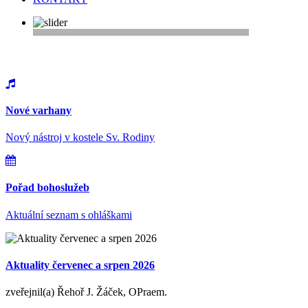
Vítejte na webu farnosti Řepy
Nové varhany
Nový nástroj v kostele Sv. Rodiny
Pořad bohoslužeb
Aktuální seznam s ohláškami
Aktuality červenec a srpen 2026
zveřejnil(a) Řehoř J. Žáček, OPraem.