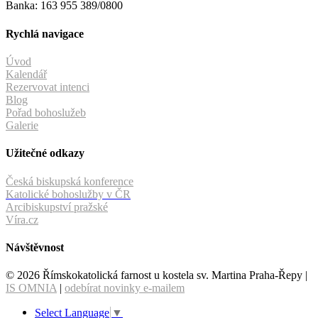
Banka: 163 955 389/0800
Rychlá navigace
Úvod
Kalendář
Rezervovat intenci
Blog
Pořad bohoslužeb
Galerie
Užitečné odkazy
Česká biskupská konference
Katolické bohoslužby v ČR
Arcibiskupství pražské
Víra.cz
Návštěvnost
© 2026 Římskokatolická farnost u kostela sv. Martina Praha-Řepy |
IS OMNIA
|
odebírat novinky e-mailem
Select Language
▼