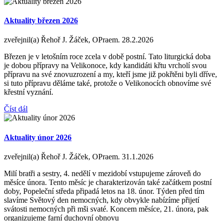
Aktuality březen 2026
zveřejnil(a) Řehoř J. Žáček, OPraem.
28.2.2026
Březen je v letošním roce zcela v době postní. Tato liturgická doba
je dobou přípravy na Velikonoce, kdy kandidáti křtu vrcholí svou
přípravu na své znovuzrození a my, kteří jsme již pokřtěni byli dříve,
si tuto přípravu děláme také, protože o Velikonocích obnovíme své
křestní vyznání.
Číst dál
Aktuality únor 2026
zveřejnil(a) Řehoř J. Žáček, OPraem.
31.1.2026
Milí bratři a sestry, 4. nedělí v mezidobí vstupujeme zároveň do
měsíce února. Tento měsíc je charakterizován také začátkem postní
doby, Popeleční středa připadá letos na 18. únor. Týden před tím
slavíme Světový den nemocných, kdy obvykle nabízíme přijetí
svátosti nemocných při mši svaté. Koncem měsíce, 21. února, pak
organizujeme farní duchovní obnovu