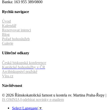
Banka: 163 955 389/0800
Rychlá navigace
Úvod
Kalendář
Rezervovat intenci
Blog
Pořad bohoslužeb
Galerie
Užitečné odkazy
Česká biskupská konference
Katolické bohoslužby v ČR
Arcibiskupství pražské
Víra.cz
Návštěvnost
© 2026 Římskokatolická farnost u kostela sv. Martina Praha-Řepy |
IS OMNIA
|
odebírat novinky e-mailem
Select Language
▼