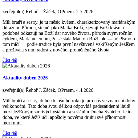
zveřejnil(a) Řehoř J. Žáček, OPraem.
2.5.2026
Milí bratři a sestry, je tu měsíc květen, charakterizovaný mariánským
důrazem. Příroda, stejně jako Matka Boží, zjevují Boží krásu a
podobně odkazují na Boží dar nového života, příroda svým ročním
cyklem, Maria nejen tím, že se stala Matkou Boží, ale — ač Písmo o
tom mlčí — podle tradice byla první navštívená vzkříšeným Ježíšem
a prožívala s ním radost z nového, proměněného života.
Číst dál
Aktuality duben 2026
zveřejnil(a) Řehoř J. Žáček, OPraem.
4.4.2026
Milí bratři a sestry, duben letošního roku je pro nás ve znamení doby
velikonoční. Tato doba svou délkou odpovídá padesátidenní lhůtě
mezi Ježíšovým zmrtvýchvstáním a sesláním Ducha Svatého. Je to
doba, ve které Ježíš učil apoštoly novému druhu své přítomnosti
mezi nimi.
Číst dál