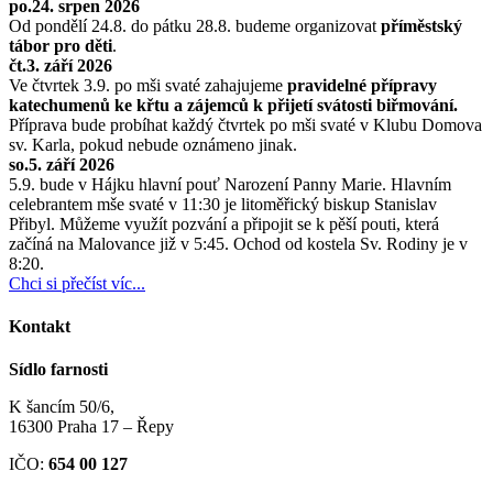
po.24. srpen 2026
Od pondělí 24.8. do pátku 28.8. budeme organizovat
příměstský
tábor pro děti
.
čt.3. září 2026
Ve čtvrtek 3.9. po mši svaté zahajujeme
pravidelné přípravy
katechumenů ke křtu a zájemců k přijetí svátosti biřmování.
Příprava bude probíhat každý čtvrtek po mši svaté v Klubu Domova
sv. Karla, pokud nebude oznámeno jinak.
so.5. září 2026
5.9. bude v Hájku hlavní pouť Narození Panny Marie. Hlavním
celebrantem mše svaté v 11:30 je litoměřický biskup Stanislav
Přibyl. Můžeme využít pozvání a připojit se k pěší pouti, která
začíná na Malovance již v 5:45. Ochod od kostela Sv. Rodiny je v
8:20.
Chci si přečíst víc...
Kontakt
Sídlo farnosti
K šancím 50/6,
16300 Praha 17 – Řepy
IČO:
654 00 127