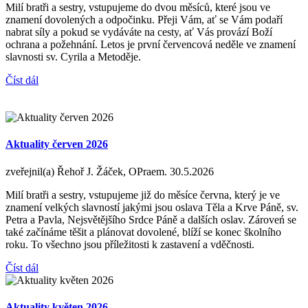
Milí bratři a sestry, vstupujeme do dvou měsíců, které jsou ve
znamení dovolených a odpočinku. Přeji Vám, ať se Vám podaří
nabrat síly a pokud se vydáváte na cesty, ať Vás provází Boží
ochrana a požehnání. Letos je první červencová neděle ve znamení
slavnosti sv. Cyrila a Metoděje.
Číst dál
Aktuality červen 2026
zveřejnil(a) Řehoř J. Žáček, OPraem.
30.5.2026
Milí bratři a sestry, vstupujeme již do měsíce června, který je ve
znamení velkých slavností jakými jsou oslava Těla a Krve Páně, sv.
Petra a Pavla, Nejsvětějšího Srdce Páně a dalších oslav. Zároveń se
také začínáme těšit a plánovat dovolené, blíží se konec školního
roku. To všechno jsou příležitosti k zastavení a vděčnosti.
Číst dál
Aktuality květen 2026