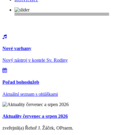
Vítejte na webu farnosti Řepy
Nové varhany
Nový nástroj v kostele Sv. Rodiny
Pořad bohoslužeb
Aktuální seznam s ohláškami
Aktuality červenec a srpen 2026
zveřejnil(a) Řehoř J. Žáček, OPraem.