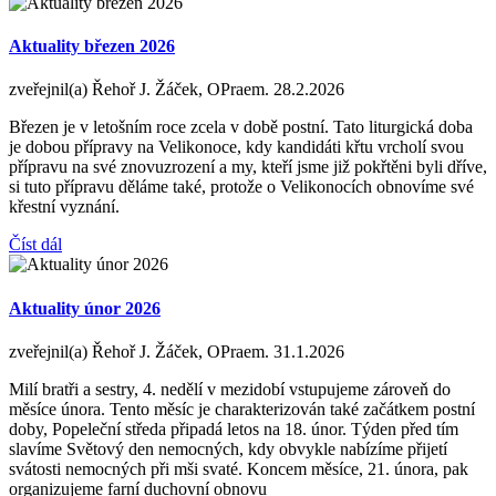
Aktuality březen 2026
zveřejnil(a) Řehoř J. Žáček, OPraem.
28.2.2026
Březen je v letošním roce zcela v době postní. Tato liturgická doba
je dobou přípravy na Velikonoce, kdy kandidáti křtu vrcholí svou
přípravu na své znovuzrození a my, kteří jsme již pokřtěni byli dříve,
si tuto přípravu děláme také, protože o Velikonocích obnovíme své
křestní vyznání.
Číst dál
Aktuality únor 2026
zveřejnil(a) Řehoř J. Žáček, OPraem.
31.1.2026
Milí bratři a sestry, 4. nedělí v mezidobí vstupujeme zároveň do
měsíce února. Tento měsíc je charakterizován také začátkem postní
doby, Popeleční středa připadá letos na 18. únor. Týden před tím
slavíme Světový den nemocných, kdy obvykle nabízíme přijetí
svátosti nemocných při mši svaté. Koncem měsíce, 21. února, pak
organizujeme farní duchovní obnovu