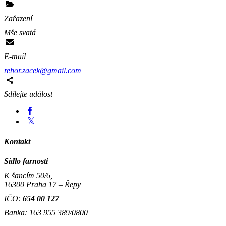
Zařazení
Mše svatá
E-mail
rehor.zacek@gmail.com
Sdílejte událost
Kontakt
Sídlo farnosti
K šancím 50/6,
16300 Praha 17 – Řepy
IČO:
654 00 127
Banka: 163 955 389/0800