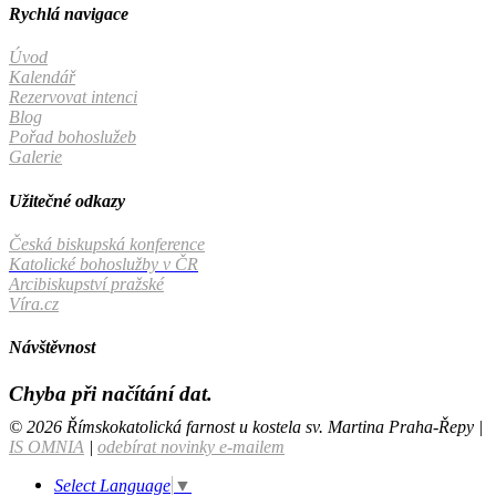
Rychlá navigace
Úvod
Kalendář
Rezervovat intenci
Blog
Pořad bohoslužeb
Galerie
Užitečné odkazy
Česká biskupská konference
Katolické bohoslužby v ČR
Arcibiskupství pražské
Víra.cz
Návštěvnost
Chyba při načítání dat.
© 2026 Římskokatolická farnost u kostela sv. Martina Praha-Řepy |
IS OMNIA
|
odebírat novinky e-mailem
Select Language
▼