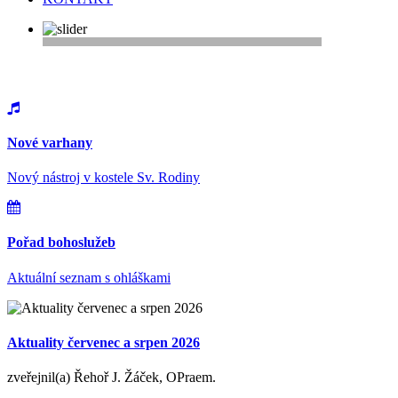
Vítejte na webu farnosti Řepy
Nové varhany
Nový nástroj v kostele Sv. Rodiny
Pořad bohoslužeb
Aktuální seznam s ohláškami
Aktuality červenec a srpen 2026
zveřejnil(a) Řehoř J. Žáček, OPraem.