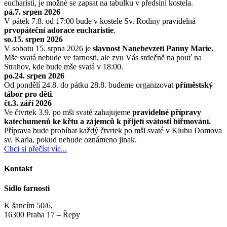
eucharistí, je možné se zapsat na tabulku v předsíni kostela.
pá.7. srpen 2026
V pátek 7.8. od 17:00 bude v kostele Sv. Rodiny pravidelná
prvopáteční adorace eucharistie
.
so.15. srpen 2026
V sobotu 15. srpna 2026 je
slavnost Nanebevzetí Panny Marie.
Mše svatá nebude ve farnosti, ale zvu Vás srdečně na pouť na
Strahov, kde bude mše svatá v 18:00.
po.24. srpen 2026
Od pondělí 24.8. do pátku 28.8. budeme organizovat
příměstský
tábor pro děti
.
čt.3. září 2026
Ve čtvrtek 3.9. po mši svaté zahajujeme
pravidelné přípravy
katechumenů ke křtu a zájemců k přijetí svátosti biřmování.
Příprava bude probíhat každý čtvrtek po mši svaté v Klubu Domova
sv. Karla, pokud nebude oznámeno jinak.
Chci si přečíst víc...
Kontakt
Sídlo farnosti
K šancím 50/6,
16300 Praha 17 – Řepy