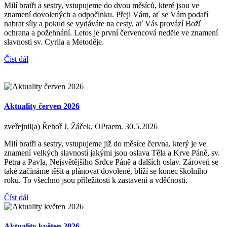
Milí bratři a sestry, vstupujeme do dvou měsíců, které jsou ve
znamení dovolených a odpočinku. Přeji Vám, ať se Vám podaří
nabrat síly a pokud se vydáváte na cesty, ať Vás provází Boží
ochrana a požehnání. Letos je první červencová neděle ve znamení
slavnosti sv. Cyrila a Metoděje.
Číst dál
Aktuality červen 2026
zveřejnil(a) Řehoř J. Žáček, OPraem.
30.5.2026
Milí bratři a sestry, vstupujeme již do měsíce června, který je ve
znamení velkých slavností jakými jsou oslava Těla a Krve Páně, sv.
Petra a Pavla, Nejsvětějšího Srdce Páně a dalších oslav. Zároveń se
také začínáme těšit a plánovat dovolené, blíží se konec školního
roku. To všechno jsou příležitosti k zastavení a vděčnosti.
Číst dál
Aktuality květen 2026