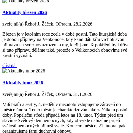
Aktuality březen 2026
zveřejnil(a) Řehoř J. Žáček, OPraem.
28.2.2026
Březen je v letošním roce zcela v době postní. Tato liturgická doba
je dobou přípravy na Velikonoce, kdy kandidáti křtu vrcholí svou
přípravu na své znovuzrození a my, kteří jsme již pokřtěni byli dříve,
si tuto přípravu děláme také, protože o Velikonocích obnovíme své
křestní vyznání.
Číst dál
Aktuality únor 2026
zveřejnil(a) Řehoř J. Žáček, OPraem.
31.1.2026
Milí bratři a sestry, 4. nedělí v mezidobí vstupujeme zároveň do
měsíce února. Tento měsíc je charakterizován také začátkem postní
doby, Popeleční středa připadá letos na 18. únor. Týden před tím
slavíme Světový den nemocných, kdy obvykle nabízíme přijetí
svátosti nemocných při mši svaté. Koncem měsíce, 21. února, pak
organizujeme farní duchovní obnovu