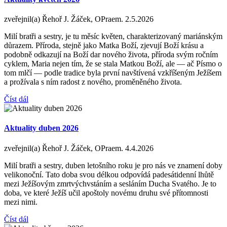
zveřejnil(a) Řehoř J. Žáček, OPraem.
2.5.2026
Milí bratři a sestry, je tu měsíc květen, charakterizovaný mariánským
důrazem. Příroda, stejně jako Matka Boží, zjevují Boží krásu a
podobně odkazují na Boží dar nového života, příroda svým ročním
cyklem, Maria nejen tím, že se stala Matkou Boží, ale — ač Písmo o
tom mlčí — podle tradice byla první navštívená vzkříšeným Ježíšem
a prožívala s ním radost z nového, proměněného života.
Číst dál
Aktuality duben 2026
zveřejnil(a) Řehoř J. Žáček, OPraem.
4.4.2026
Milí bratři a sestry, duben letošního roku je pro nás ve znamení doby
velikonoční. Tato doba svou délkou odpovídá padesátidenní lhůtě
mezi Ježíšovým zmrtvýchvstáním a sesláním Ducha Svatého. Je to
doba, ve které Ježíš učil apoštoly novému druhu své přítomnosti
mezi nimi.
Číst dál