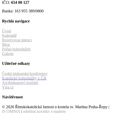
IČO:
654 00 127
Banka: 163 955 389/0800
Rychlá navigace
Úvod
Kalendář
Rezervovat intenci
Blog
Pořad bohoslužeb
Galerie
Užitečné odkazy
Česká biskupská konference
Katolické bohoslužby v ČR
Arcibiskupství pražské
Víra.cz
Návštěvnost
© 2026 Římskokatolická farnost u kostela sv. Martina Praha-Řepy |
IS OMNIA
|
odebírat novinky e-mailem