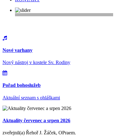
Vítejte na webu farnosti Řepy
Nové varhany
Nový nástroj v kostele Sv. Rodiny
Pořad bohoslužeb
Aktuální seznam s ohláškami
Aktuality červenec a srpen 2026
zveřejnil(a) Řehoř J. Žáček, OPraem.