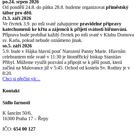
po.24. srpen 2026
Od pondělí 24.8. do pátku 28.8. budeme organizovat
příměstský
tábor pro děti
.
čt.3. září 2026
Ve čtvrtek 3.9. po mši svaté zahajujeme
pravidelné přípravy
katechumenů ke křtu a zájemců k přijetí svátosti biřmování.
Příprava bude probíhat každý čtvrtek po mši svaté v Klubu Domova
sv. Karla, pokud nebude oznámeno jinak.
so.5. září 2026
5.9. bude v Hájku hlavní pouť Narození Panny Marie. Hlavním
celebrantem mše svaté v 11:30 je litoměřický biskup Stanislav
Přibyl. Můžeme využít pozvání a připojit se k pěší pouti, která
začíná na Malovance již v 5:45. Ochod od kostela Sv. Rodiny je v
8:20.
Chci si přečíst víc...
Kontakt
Sídlo farnosti
K šancím 50/6,
16300 Praha 17 – Řepy
IČO:
654 00 127