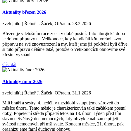
Aktuality březen 2026
zveřejnil(a) Řehoř J. Žáček, OPraem.
28.2.2026
Březen je v letošním roce zcela v době postní. Tato liturgická doba
je dobou přípravy na Velikonoce, kdy kandidáti křtu vrcholí svou
přípravu na své znovuzrození a my, kteří jsme již pokřtěni byli dříve,
si tuto přípravu děláme také, protože o Velikonocích obnovíme své
křestní vyznání.
Číst dál
Aktuality únor 2026
zveřejnil(a) Řehoř J. Žáček, OPraem.
31.1.2026
Milí bratři a sestry, 4. nedělí v mezidobí vstupujeme zároveň do
měsíce února. Tento měsíc je charakterizován také začátkem postní
doby, Popeleční středa připadá letos na 18. únor. Týden před tím
slavíme Světový den nemocných, kdy obvykle nabízíme přijetí
svátosti nemocných při mši svaté. Koncem měsíce, 21. února, pak
organizujeme farní duchovní obnovu