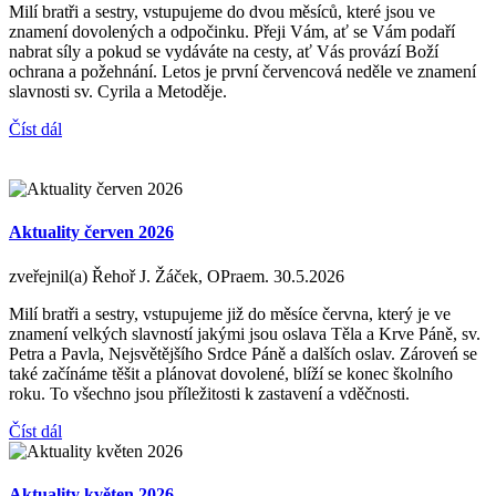
Milí bratři a sestry, vstupujeme do dvou měsíců, které jsou ve
znamení dovolených a odpočinku. Přeji Vám, ať se Vám podaří
nabrat síly a pokud se vydáváte na cesty, ať Vás provází Boží
ochrana a požehnání. Letos je první červencová neděle ve znamení
slavnosti sv. Cyrila a Metoděje.
Číst dál
Aktuality červen 2026
zveřejnil(a) Řehoř J. Žáček, OPraem.
30.5.2026
Milí bratři a sestry, vstupujeme již do měsíce června, který je ve
znamení velkých slavností jakými jsou oslava Těla a Krve Páně, sv.
Petra a Pavla, Nejsvětějšího Srdce Páně a dalších oslav. Zároveń se
také začínáme těšit a plánovat dovolené, blíží se konec školního
roku. To všechno jsou příležitosti k zastavení a vděčnosti.
Číst dál
Aktuality květen 2026