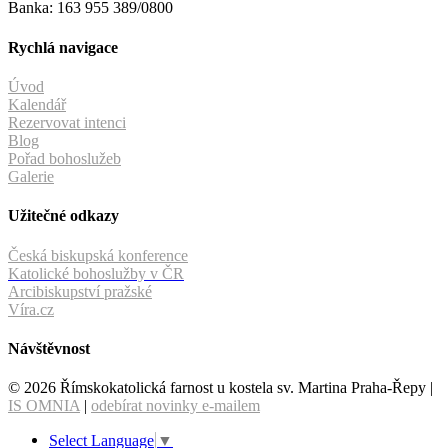
Banka: 163 955 389/0800
Rychlá navigace
Úvod
Kalendář
Rezervovat intenci
Blog
Pořad bohoslužeb
Galerie
Užitečné odkazy
Česká biskupská konference
Katolické bohoslužby v ČR
Arcibiskupství pražské
Víra.cz
Návštěvnost
© 2026 Římskokatolická farnost u kostela sv. Martina Praha-Řepy |
IS OMNIA
|
odebírat novinky e-mailem
Select Language
▼