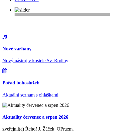
Vítejte na webu farnosti Řepy
Nové varhany
Nový nástroj v kostele Sv. Rodiny
Pořad bohoslužeb
Aktuální seznam s ohláškami
Aktuality červenec a srpen 2026
zveřejnil(a) Řehoř J. Žáček, OPraem.