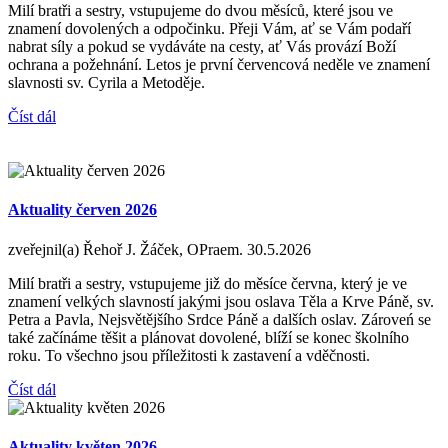
Milí bratři a sestry, vstupujeme do dvou měsíců, které jsou ve
znamení dovolených a odpočinku. Přeji Vám, ať se Vám podaří
nabrat síly a pokud se vydáváte na cesty, ať Vás provází Boží
ochrana a požehnání. Letos je první červencová neděle ve znamení
slavnosti sv. Cyrila a Metoděje.
Číst dál
Aktuality červen 2026
zveřejnil(a) Řehoř J. Žáček, OPraem.
30.5.2026
Milí bratři a sestry, vstupujeme již do měsíce června, který je ve
znamení velkých slavností jakými jsou oslava Těla a Krve Páně, sv.
Petra a Pavla, Nejsvětějšího Srdce Páně a dalších oslav. Zároveń se
také začínáme těšit a plánovat dovolené, blíží se konec školního
roku. To všechno jsou příležitosti k zastavení a vděčnosti.
Číst dál
Aktuality květen 2026