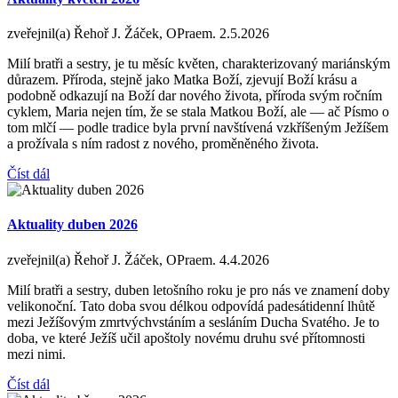
zveřejnil(a) Řehoř J. Žáček, OPraem.
2.5.2026
Milí bratři a sestry, je tu měsíc květen, charakterizovaný mariánským
důrazem. Příroda, stejně jako Matka Boží, zjevují Boží krásu a
podobně odkazují na Boží dar nového života, příroda svým ročním
cyklem, Maria nejen tím, že se stala Matkou Boží, ale — ač Písmo o
tom mlčí — podle tradice byla první navštívená vzkříšeným Ježíšem
a prožívala s ním radost z nového, proměněného života.
Číst dál
Aktuality duben 2026
zveřejnil(a) Řehoř J. Žáček, OPraem.
4.4.2026
Milí bratři a sestry, duben letošního roku je pro nás ve znamení doby
velikonoční. Tato doba svou délkou odpovídá padesátidenní lhůtě
mezi Ježíšovým zmrtvýchvstáním a sesláním Ducha Svatého. Je to
doba, ve které Ježíš učil apoštoly novému druhu své přítomnosti
mezi nimi.
Číst dál