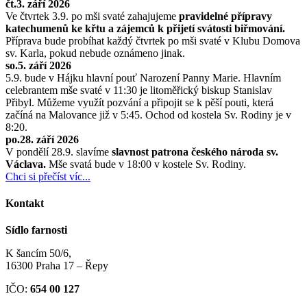
čt.3. září 2026
Ve čtvrtek 3.9. po mši svaté zahajujeme
pravidelné přípravy
katechumenů ke křtu a zájemců k přijetí svátosti biřmování.
Příprava bude probíhat každý čtvrtek po mši svaté v Klubu Domova
sv. Karla, pokud nebude oznámeno jinak.
so.5. září 2026
5.9. bude v Hájku hlavní pouť Narození Panny Marie. Hlavním
celebrantem mše svaté v 11:30 je litoměřický biskup Stanislav
Přibyl. Můžeme využít pozvání a připojit se k pěší pouti, která
začíná na Malovance již v 5:45. Ochod od kostela Sv. Rodiny je v
8:20.
po.28. září 2026
V pondělí 28.9. slavíme
slavnost patrona českého národa sv.
Václava.
Mše svatá bude v 18:00 v kostele Sv. Rodiny.
Chci si přečíst víc...
Kontakt
Sídlo farnosti
K šancím 50/6,
16300 Praha 17 – Řepy
IČO:
654 00 127