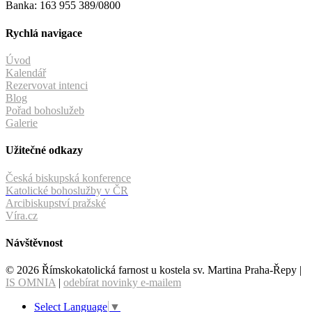
Banka: 163 955 389/0800
Rychlá navigace
Úvod
Kalendář
Rezervovat intenci
Blog
Pořad bohoslužeb
Galerie
Užitečné odkazy
Česká biskupská konference
Katolické bohoslužby v ČR
Arcibiskupství pražské
Víra.cz
Návštěvnost
© 2026 Římskokatolická farnost u kostela sv. Martina Praha-Řepy |
IS OMNIA
|
odebírat novinky e-mailem
Select Language
▼