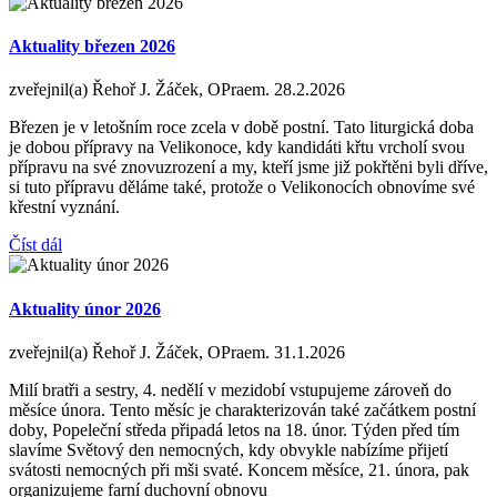
Aktuality březen 2026
zveřejnil(a) Řehoř J. Žáček, OPraem.
28.2.2026
Březen je v letošním roce zcela v době postní. Tato liturgická doba
je dobou přípravy na Velikonoce, kdy kandidáti křtu vrcholí svou
přípravu na své znovuzrození a my, kteří jsme již pokřtěni byli dříve,
si tuto přípravu děláme také, protože o Velikonocích obnovíme své
křestní vyznání.
Číst dál
Aktuality únor 2026
zveřejnil(a) Řehoř J. Žáček, OPraem.
31.1.2026
Milí bratři a sestry, 4. nedělí v mezidobí vstupujeme zároveň do
měsíce února. Tento měsíc je charakterizován také začátkem postní
doby, Popeleční středa připadá letos na 18. únor. Týden před tím
slavíme Světový den nemocných, kdy obvykle nabízíme přijetí
svátosti nemocných při mši svaté. Koncem měsíce, 21. února, pak
organizujeme farní duchovní obnovu