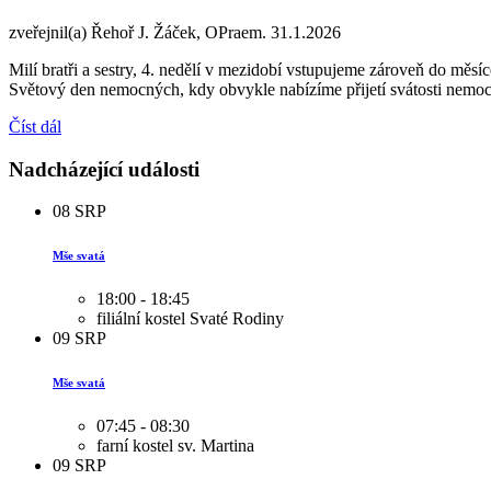
zveřejnil(a) Řehoř J. Žáček, OPraem.
31.1.2026
Milí bratři a sestry, 4. nedělí v mezidobí vstupujeme zároveň do měsí
Světový den nemocných, kdy obvykle nabízíme přijetí svátosti nemo
Číst dál
Nadcházející události
08
SRP
Mše svatá
18:00 - 18:45
filiální kostel Svaté Rodiny
09
SRP
Mše svatá
07:45 - 08:30
farní kostel sv. Martina
09
SRP