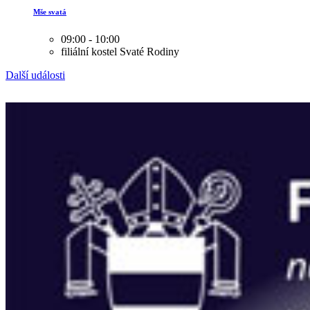
Mše svatá
09:00 - 10:00
filiální kostel Svaté Rodiny
Další události