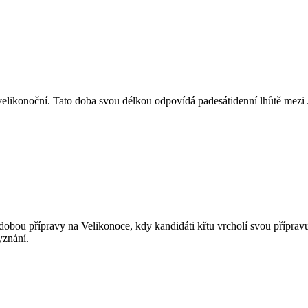
by velikonoční. Tato doba svou délkou odpovídá padesátidenní lhůtě me
 dobou přípravy na Velikonoce, kdy kandidáti křtu vrcholí svou přípravu 
yznání.