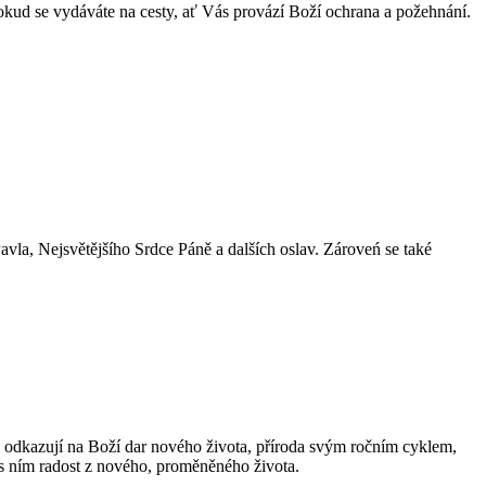
pokud se vydáváte na cesty, ať Vás provází Boží ochrana a požehnání.
Pavla, Nejsvětějšího Srdce Páně a dalších oslav. Zároveń se také
ně odkazují na Boží dar nového života, příroda svým ročním cyklem,
 s ním radost z nového, proměněného života.