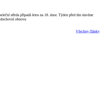
eleční středa připadá letos na 18. únor. Týden před tím slavíme
ní duchovní obnovu
Všechny články