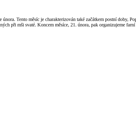
ce února. Tento měsíc je charakterizován také začátkem postní doby, Pop
cných při mši svaté. Koncem měsíce, 21. února, pak organizujeme far