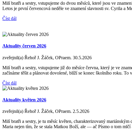
Milí bratři a sestry, vstupujeme do dvou měsíců, které jsou ve zname
Letos je první červencová neděle ve znamení slavnosti sv. Cyrila a M
Číst dál
Aktuality červen 2026
zveřejnil(a) Řehoř J. Žáček, OPraem.
30.5.2026
Milí bratři a sestry, vstupujeme již do měsíce června, který je ve zna
začínáme těšit a plánovat dovolené, blíží se konec školního roku. To vš
Číst dál
Aktuality květen 2026
zveřejnil(a) Řehoř J. Žáček, OPraem.
2.5.2026
Milí bratři a sestry, je tu měsíc květen, charakterizovaný mariánský
Maria nejen tím, že se stala Matkou Boží, ale — ač Písmo o tom mlčí