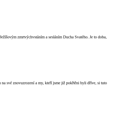
zi Ježíšovým zmrtvýchvstáním a sesláním Ducha Svatého. Je to doba,
na své znovuzrození a my, kteří jsme již pokřtěni byli dříve, si tuto