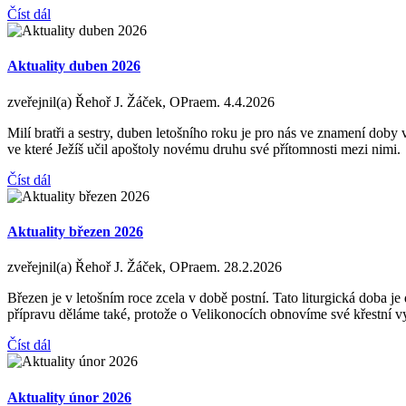
Číst dál
Aktuality duben 2026
zveřejnil(a) Řehoř J. Žáček, OPraem.
4.4.2026
Milí bratři a sestry, duben letošního roku je pro nás ve znamení do
ve které Ježíš učil apoštoly novému druhu své přítomnosti mezi nimi.
Číst dál
Aktuality březen 2026
zveřejnil(a) Řehoř J. Žáček, OPraem.
28.2.2026
Březen je v letošním roce zcela v době postní. Tato liturgická doba je
přípravu děláme také, protože o Velikonocích obnovíme své křestní v
Číst dál
Aktuality únor 2026