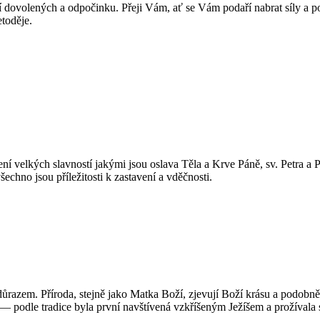
ní dovolených a odpočinku. Přeji Vám, ať se Vám podaří nabrat síly a 
etoděje.
mení velkých slavností jakými jsou oslava Těla a Krve Páně, sv. Petra a 
echno jsou příležitosti k zastavení a vděčnosti.
m důrazem. Příroda, stejně jako Matka Boží, zjevují Boží krásu a podob
 — podle tradice byla první navštívená vzkříšeným Ježíšem a prožívala