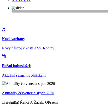
Vítejte na webu farnosti Řepy
Nové varhany
Nový nástroj v kostele Sv. Rodiny
Pořad bohoslužeb
Aktuální seznam s ohláškami
Aktuality červenec a srpen 2026
zveřejnil(a) Řehoř J. Žáček, OPraem.