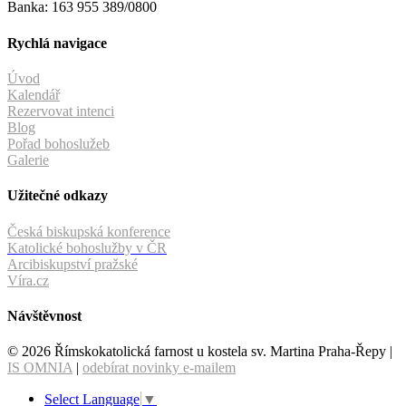
Banka: 163 955 389/0800
Rychlá navigace
Úvod
Kalendář
Rezervovat intenci
Blog
Pořad bohoslužeb
Galerie
Užitečné odkazy
Česká biskupská konference
Katolické bohoslužby v ČR
Arcibiskupství pražské
Víra.cz
Návštěvnost
© 2026 Římskokatolická farnost u kostela sv. Martina Praha-Řepy |
IS OMNIA
|
odebírat novinky e-mailem
Select Language
▼