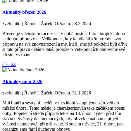
Aktuality březen 2026
zveřejnil(a) Řehoř J. Žáček, OPraem.
28.2.2026
Březen je v letošním roce zcela v době postní. Tato liturgická doba
je dobou přípravy na Velikonoce, kdy kandidáti křtu vrcholí svou
přípravu na své znovuzrození a my, kteří jsme již pokřtěni byli dříve,
si tuto přípravu děláme také, protože o Velikonocích obnovíme své
křestní vyznání.
Číst dál
Aktuality únor 2026
zveřejnil(a) Řehoř J. Žáček, OPraem.
31.1.2026
Milí bratři a sestry, 4. nedělí v mezidobí vstupujeme zároveň do
měsíce února. Tento měsíc je charakterizován také začátkem postní
doby, Popeleční středa připadá letos na 18. únor. Týden před tím
slavíme Světový den nemocných, kdy obvykle nabízíme přijetí
svátosti nemocných při mši svaté. Koncem měsíce, 21. února, pak
organizujeme farní duchovní obnovu