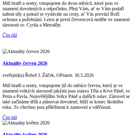
Milí bratři a sestry, vstupujeme do dvou měsíců, které jsou ve
znamení dovolených a odpočinku. Přeji Vám, ať se Vám podaří
nabrat síly a pokud se vydáváte na cesty, ať Vás provází Boží
ochrana a požehnání. Letos je první červencová neděle ve znamení
slavnosti sv. Cyrila a Metoděje.
Číst dál
Aktuality červen 2026
zveřejnil(a) Řehoř J. Žáček, OPraem.
30.5.2026
Milí bratři a sestry, vstupujeme již do měsíce června, který je ve
znamení velkých slavností jakými jsou oslava Těla a Krve Páně, sv.
Petra a Pavla, Nejsvětějšího Srdce Páně a dalších oslav. Zároveń se
také začínáme těšit a plánovat dovolené, blíží se konec školního
roku. To všechno jsou příležitosti k zastavení a vděčnosti.
Číst dál
Aktuality květen 2026