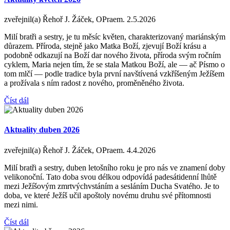
zveřejnil(a) Řehoř J. Žáček, OPraem.
2.5.2026
Milí bratři a sestry, je tu měsíc květen, charakterizovaný mariánským
důrazem. Příroda, stejně jako Matka Boží, zjevují Boží krásu a
podobně odkazují na Boží dar nového života, příroda svým ročním
cyklem, Maria nejen tím, že se stala Matkou Boží, ale — ač Písmo o
tom mlčí — podle tradice byla první navštívená vzkříšeným Ježíšem
a prožívala s ním radost z nového, proměněného života.
Číst dál
Aktuality duben 2026
zveřejnil(a) Řehoř J. Žáček, OPraem.
4.4.2026
Milí bratři a sestry, duben letošního roku je pro nás ve znamení doby
velikonoční. Tato doba svou délkou odpovídá padesátidenní lhůtě
mezi Ježíšovým zmrtvýchvstáním a sesláním Ducha Svatého. Je to
doba, ve které Ježíš učil apoštoly novému druhu své přítomnosti
mezi nimi.
Číst dál