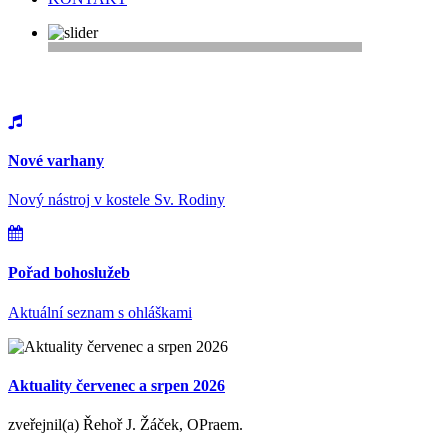
Vítejte na webu farnosti Řepy
Nové varhany
Nový nástroj v kostele Sv. Rodiny
Pořad bohoslužeb
Aktuální seznam s ohláškami
Aktuality červenec a srpen 2026
zveřejnil(a) Řehoř J. Žáček, OPraem.