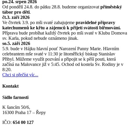
po.24. srpen 2026
Od pondělí 24.8. do pátku 28.8. budeme organizovat
příměstský
tábor pro děti
.
čt.3. září 2026
Ve čtvrtek 3.9. po mši svaté zahajujeme
pravidelné přípravy
katechumenů ke křtu a zájemců k přijetí svátosti biřmování.
Příprava bude probíhat každý čtvrtek po mši svaté v Klubu Domova
sv. Karla, pokud nebude oznámeno jinak.
so.5. září 2026
5.9. bude v Hájku hlavní pouť Narození Panny Marie. Hlavním
celebrantem mše svaté v 11:30 je litoměřický biskup Stanislav
Přibyl. Můžeme využít pozvání a připojit se k pěší pouti, která
začíná na Malovance již v 5:45. Ochod od kostela Sv. Rodiny je v
8:20.
Chci si přečíst víc...
Kontakt
Sídlo farnosti
K šancím 50/6,
16300 Praha 17 – Řepy
IČO:
654 00 127