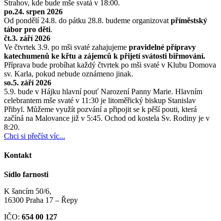
Strahov, kde bude mše svatá v 18:00.
po.24. srpen 2026
Od pondělí 24.8. do pátku 28.8. budeme organizovat
příměstský
tábor pro děti
.
čt.3. září 2026
Ve čtvrtek 3.9. po mši svaté zahajujeme
pravidelné přípravy
katechumenů ke křtu a zájemců k přijetí svátosti biřmování.
Příprava bude probíhat každý čtvrtek po mši svaté v Klubu Domova
sv. Karla, pokud nebude oznámeno jinak.
so.5. září 2026
5.9. bude v Hájku hlavní pouť Narození Panny Marie. Hlavním
celebrantem mše svaté v 11:30 je litoměřický biskup Stanislav
Přibyl. Můžeme využít pozvání a připojit se k pěší pouti, která
začíná na Malovance již v 5:45. Ochod od kostela Sv. Rodiny je v
8:20.
Chci si přečíst víc...
Kontakt
Sídlo farnosti
K šancím 50/6,
16300 Praha 17 – Řepy
IČO:
654 00 127