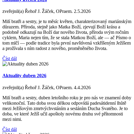
zveřejnil(a) Řehoř J. Žáček, OPraem.
2.5.2026
Milí bratři a sestry, je tu měsíc květen, charakterizovaný mariánským
důrazem. Příroda, stejně jako Matka Boží, zjevují Boží krásu a
podobně odkazují na Boží dar nového života, příroda svým ročním
cyklem, Maria nejen tím, že se stala Matkou Boží, ale — ač Písmo o
tom mlčí — podle tradice byla první navštívená vzkříšeným Ježíšem
a prožívala s ním radost z nového, proměněného života.
Číst dál
Aktuality duben 2026
zveřejnil(a) Řehoř J. Žáček, OPraem.
4.4.2026
Milí bratři a sestry, duben letošního roku je pro nás ve znamení doby
velikonoční. Tato doba svou délkou odpovídá padesátidenní lhůtě
mezi Ježíšovým zmrtvýchvstáním a sesláním Ducha Svatého. Je to
doba, ve které Ježíš učil apoštoly novému druhu své přítomnosti
mezi nimi.
Číst dál