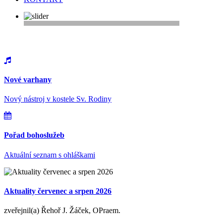
Vítejte na webu farnosti Řepy
Nové varhany
Nový nástroj v kostele Sv. Rodiny
Pořad bohoslužeb
Aktuální seznam s ohláškami
Aktuality červenec a srpen 2026
zveřejnil(a) Řehoř J. Žáček, OPraem.