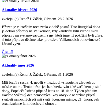
Aktuality březen 2026
zveřejnil(a) Řehoř J. Žáček, OPraem.
28.2.2026
Březen je v letošním roce zcela v době postní. Tato liturgická doba
je dobou přípravy na Velikonoce, kdy kandidáti křtu vrcholí svou
přípravu na své znovuzrození a my, kteří jsme již pokřtěni byli dříve,
si tuto přípravu děláme také, protože o Velikonocích obnovíme své
křestní vyznání.
Číst dál
Aktuality únor 2026
zveřejnil(a) Řehoř J. Žáček, OPraem.
31.1.2026
Milí bratři a sestry, 4. nedělí v mezidobí vstupujeme zároveň do
měsíce února. Tento měsíc je charakterizován také začátkem postní
doby, Popeleční středa připadá letos na 18. únor. Týden před tím
slavíme Světový den nemocných, kdy obvykle nabízíme přijetí
svátosti nemocných při mši svaté. Koncem měsíce, 21. února, pak
organizujeme farní duchovní obnovu