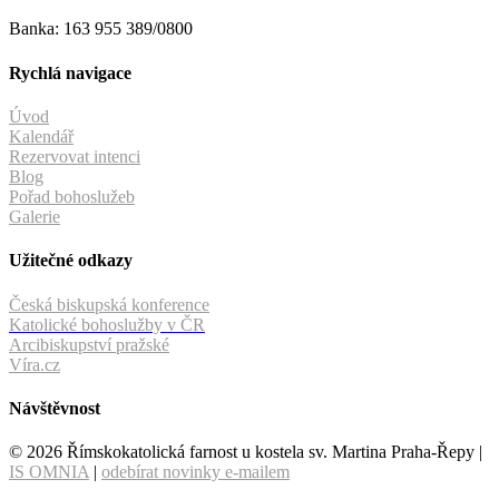
Banka: 163 955 389/0800
Rychlá navigace
Úvod
Kalendář
Rezervovat intenci
Blog
Pořad bohoslužeb
Galerie
Užitečné odkazy
Česká biskupská konference
Katolické bohoslužby v ČR
Arcibiskupství pražské
Víra.cz
Návštěvnost
© 2026 Římskokatolická farnost u kostela sv. Martina Praha-Řepy |
IS OMNIA
|
odebírat novinky e-mailem