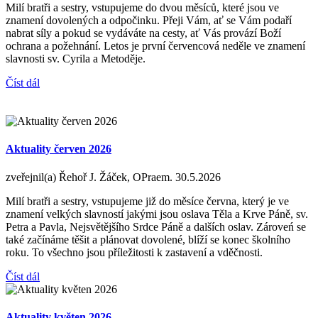
Milí bratři a sestry, vstupujeme do dvou měsíců, které jsou ve
znamení dovolených a odpočinku. Přeji Vám, ať se Vám podaří
nabrat síly a pokud se vydáváte na cesty, ať Vás provází Boží
ochrana a požehnání. Letos je první červencová neděle ve znamení
slavnosti sv. Cyrila a Metoděje.
Číst dál
Aktuality červen 2026
zveřejnil(a) Řehoř J. Žáček, OPraem.
30.5.2026
Milí bratři a sestry, vstupujeme již do měsíce června, který je ve
znamení velkých slavností jakými jsou oslava Těla a Krve Páně, sv.
Petra a Pavla, Nejsvětějšího Srdce Páně a dalších oslav. Zároveń se
také začínáme těšit a plánovat dovolené, blíží se konec školního
roku. To všechno jsou příležitosti k zastavení a vděčnosti.
Číst dál
Aktuality květen 2026